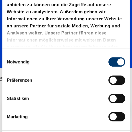
Spannw
anbieten zu können und die Zugriffe auf unsere
Website zu analysieren. Außerdem geben wir
erkzeug
Informationen zu Ihrer Verwendung unserer Website
an unsere Partner für soziale Medien, Werbung und
Analysen weiter. Unsere Partner führen diese
-
Informationen möglicherweise mit weiteren Daten
zusammen, die Sie ihnen bereitgestellt haben oder
die sie im Rahmen Ihrer Nutzung der Dienste
E
Sortime
gesammelt haben.
Notwendig
i
n
w
Spannwerkzeug-Sortimentskasten
ntskast
Präferenzen
i
l
l
Statistiken
en
i
Filter / Sortierung
g
Marketing
u
n
2 Artikel gefunden