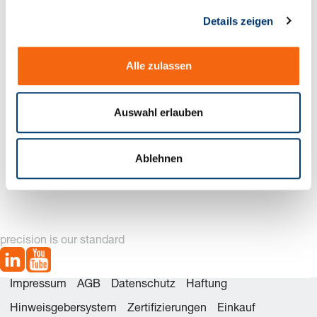
g
Details zeigen
s
a
u
Alle zulassen
s
w
a
Auswahl erlauben
h
l
2140.01.01.
2140.01.02.
Ablehnen
Spannwerkzeug-
Spannwerkzeug-
Sortimentskasten
Sortimentskasten
precision is our standard
Impressum
AGB
Datenschutz
Haftung
Hinweisgebersystem
Zertifizierungen
Einkauf