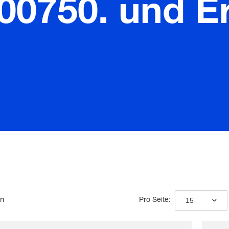
00750. und Er
en
15
Pro Seite: