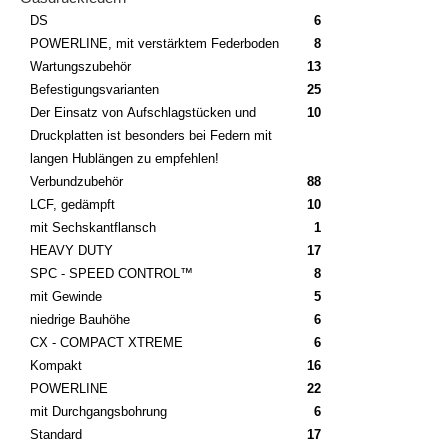
DS
6
POWERLINE, mit verstärktem Federboden
8
Wartungszubehör
13
Befestigungsvarianten
25
Der Einsatz von Aufschlagstücken und
10
Druckplatten ist besonders bei Federn mit
langen Hublängen zu empfehlen!
Verbundzubehör
88
LCF, gedämpft
10
mit Sechskantflansch
1
HEAVY DUTY
17
SPC - SPEED CONTROL™
8
mit Gewinde
5
niedrige Bauhöhe
6
CX - COMPACT XTREME
6
Kompakt
16
POWERLINE
22
mit Durchgangsbohrung
6
Standard
17