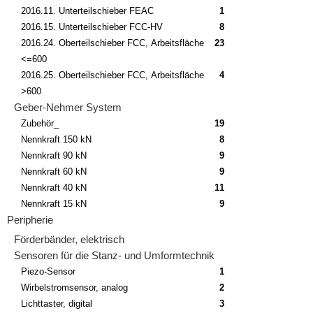
2016.11. Unterteilschieber FEAC
1
2016.15. Unterteilschieber FCC-HV
8
2016.24. Oberteilschieber FCC, Arbeitsfläche
23
<=600
2016.25. Oberteilschieber FCC, Arbeitsfläche
4
>600
Geber-Nehmer System
Zubehör_
19
Nennkraft 150 kN
8
Nennkraft 90 kN
9
Nennkraft 60 kN
9
Nennkraft 40 kN
11
Nennkraft 15 kN
9
Peripherie
Förderbänder, elektrisch
Sensoren für die Stanz- und Umformtechnik
Piezo-Sensor
1
Wirbelstromsensor, analog
2
Lichttaster, digital
3