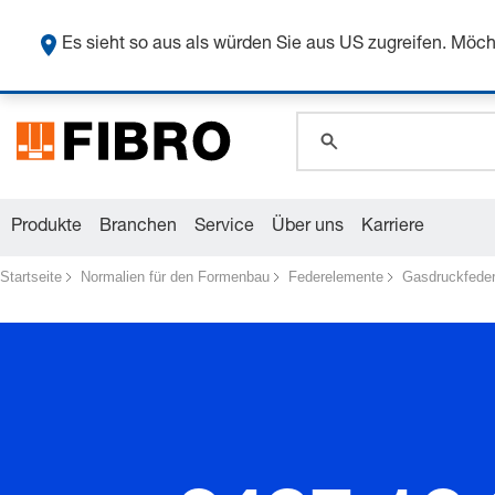
global.search.pla
Sicher
global.search.pla
Es sieht so aus als würden Sie aus US zugreifen. Mö
global.search.pla
Produkte
Branchen
Service
Über uns
Karriere
Startseite
Normalien für den Formenbau
Federelemente
Gasdruckfede