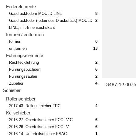
Federelemente
Gasdruckfedern MOULD LINE
8
Gasdruckfeder (federndes Druckstück) MOULD
2
LINE, mit Innensechskant
formen / entformen
formen
0
entformen
13
Führungselemente
Rechteckführung
2
Führungsbuchsen
6
Führungssäulen
2
Zubehör
4
3487.12.00750
Schieber
Rollenschieber
2017.43. Rollenschieber FRC
4
Keilschieber
2016.27. Oberteilschieber FCC-LV-C
6
2016.26. Oberteilschieber FCC-LV
6
2016.14. Unterteilschieber FSAC
1