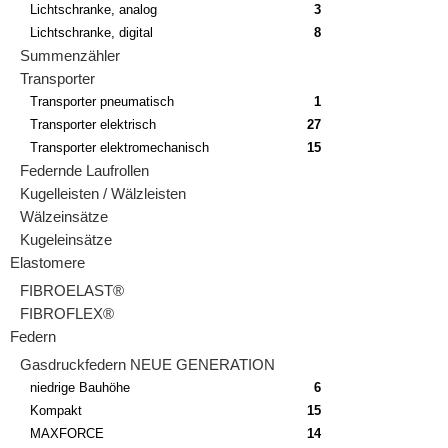
Lichtschranke, analog
3
Lichtschranke, digital
8
Summenzähler
Transporter
Transporter pneumatisch
1
Transporter elektrisch
27
Transporter elektromechanisch
15
Federnde Laufrollen
Kugelleisten / Wälzleisten
Wälzeinsätze
Kugeleinsätze
Elastomere
FIBROELAST®
FIBROFLEX®
Federn
Gasdruckfedern NEUE GENERATION
niedrige Bauhöhe
6
Kompakt
15
MAXFORCE
14