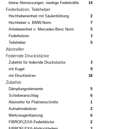
kleine Abmessungen, niedrige Federkräfte
14
Federbolzen, Teileheber
Hochhebereinheit mit Säulenführung
2
Hochheber n. BMW-Norm
7
Anhebeeinheit n. Mercedes-Benz Norm
5
Federbolzen
3
Teileheber
5
Abstreifer
Federnde Druckstücke
Zubehör für federnde Druckstücke
3
mit Kugel
9
mit Druckbolzen
18
Zubehör
Dämpfungselemente
5
Schieberanschlag
6
Abstreifer für Platinenschnitte
1
Aufnahmebolzen
2
Werkzeugentlastung
6
FIBROFLEX®-Federblöcke
2
FIBROFLEX®-Abdrückfedern
2