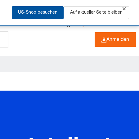
rfahren
US-Shop besuchen
Auf aktueller Seite bleiben
+49 (0) 6266 73-0
DE
Anmelden