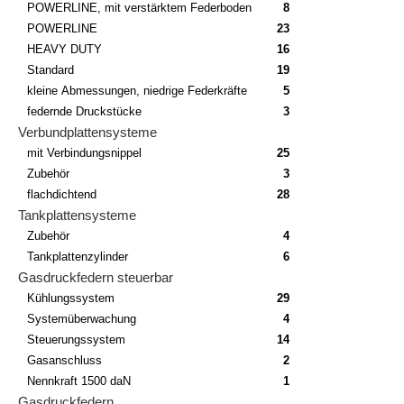
POWERLINE, mit verstärktem Federboden
8
POWERLINE
23
HEAVY DUTY
16
Standard
19
kleine Abmessungen, niedrige Federkräfte
5
federnde Druckstücke
3
Verbundplattensysteme
mit Verbindungsnippel
25
Zubehör
3
flachdichtend
28
Tankplattensysteme
Zubehör
4
Tankplattenzylinder
6
Gasdruckfedern steuerbar
Kühlungssystem
29
Systemüberwachung
4
Steuerungssystem
14
Gasanschluss
2
Nennkraft 1500 daN
1
Gasdruckfedern