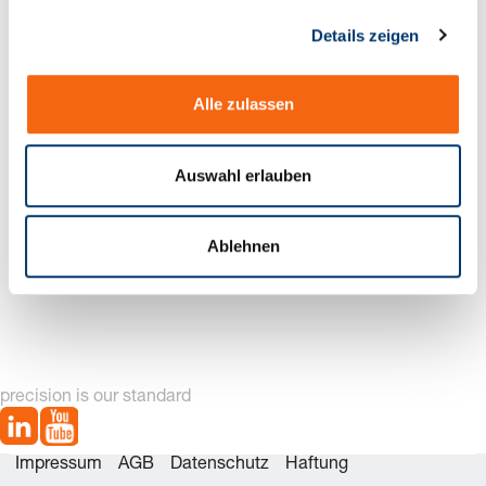
g
1 Artikel gefunden
Details zeigen
s
t
a
u
Alle zulassen
s
w
a
Auswahl erlauben
h
l
Ablehnen
241.02. Schraubendruckfeder mit rundem Drahtquerschnitt
precision is our standard
Impressum
AGB
Datenschutz
Haftung