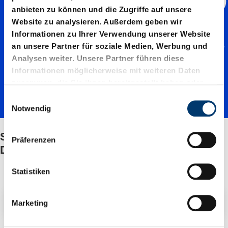
Schraub
anbieten zu können und die Zugriffe auf unsere
Website zu analysieren. Außerdem geben wir
endruck
Informationen zu Ihrer Verwendung unserer Website
an unsere Partner für soziale Medien, Werbung und
Analysen weiter. Unsere Partner führen diese
federn
Informationen möglicherweise mit weiteren Daten
zusammen, die Sie ihnen bereitgestellt haben oder
die sie im Rahmen Ihrer Nutzung der Dienste
E
mit
gesammelt haben.
Notwendig
i
n
Schraubendruckfedern mit rundem
w
rundem
Präferenzen
i
Drahtquerschnitt
l
l
Statistiken
Drahtqu
i
g
Filter / Sortierung
Marketing
u
erschnit
n