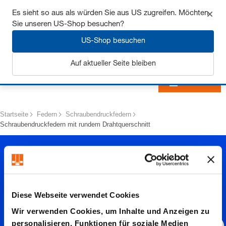
Sichern Sie sich bis zu 7% Rabatt - hier klicken um
Es sieht so aus als würden Sie aus US zugreifen. Möchten
mehr zu erfahren
Sie unseren US-Shop besuchen?
US-Shop besuchen
Auf aktueller Seite bleiben
Anmelden
Startseite
Federn
Schraubendruckfedern
Schraubendruckfedern mit rundem Drahtquerschnitt
Diese Webseite verwendet Cookies
Wir verwenden Cookies, um Inhalte und Anzeigen zu
personalisieren, Funktionen für soziale Medien