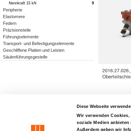
Nennkraft 15 kN
9
Peripherie
Elastomere
Federn
Präzisionsteile
Führungselemente
Transport- und Befestigungselemente
Geschliffene Platten und Leisten
Säulenführungsgestelle
2016.27.026.
Oberteilschi
Diese Webseite verwende
Wir verwenden Cookies, 
soziale Medien anbieten 
precision is our standard
Außerdem geben wir Info