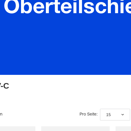
 Oberteilsch
V-C
en
15
Pro Seite: