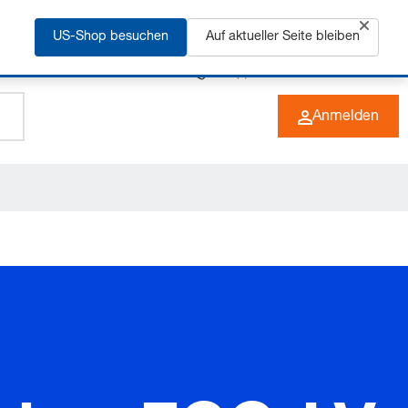
rfahren
US-Shop besuchen
Auf aktueller Seite bleiben
+49 (0) 6266 73-0
DE
Anmelden