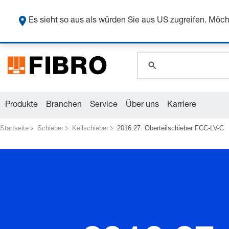
Sicher
global.search.pla
Es sieht so aus als würden Sie aus US zugreifen. Mö
global.search.pla
global.search.pla
Produkte
Branchen
Service
Über uns
Karriere
Startseite
Schieber
Keilschieber
2016.27. Oberteilschieber FCC-LV-C