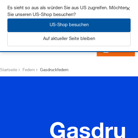
Sichern Sie sich bis zu 7% Rabatt - hier klicken um
Es sieht so aus als würden Sie aus US zugreifen. Möchten
mehr zu erfahren
Sie unseren US-Shop besuchen?
US-Shop besuchen
Auf aktueller Seite bleiben
Anmelden
Startseite
Federn
Gasdruckfedern
Gasdru