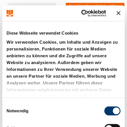
Neue Generation verfügbar - siehe
Produktalternativen
Diese Webseite verwendet Cookies
Wir verwenden Cookies, um Inhalte und Anzeigen zu
personalisieren, Funktionen für soziale Medien
anbieten zu können und die Zugriffe auf unsere
2479.004.
2479.030. Gasdruckfeder
Website zu analysieren. Außerdem geben wir
Sechskantmutter
(federndes Druckstück),
mit Innensechskant,
Informationen zu Ihrer Verwendung unserer Website
VDI 3004
an unsere Partner für soziale Medien, Werbung und
Analysen weiter. Unsere Partner führen diese
Informationen möglicherweise mit weiteren Daten
Neue Generation verfügbar - siehe
Neue Generation verfügbar - siehe
zusammen, die Sie ihnen bereitgestellt haben oder
Produktalternativen
Produktalternativen
die sie im Rahmen Ihrer Nutzung der Dienste
E
gesammelt haben.
Notwendig
i
n
w