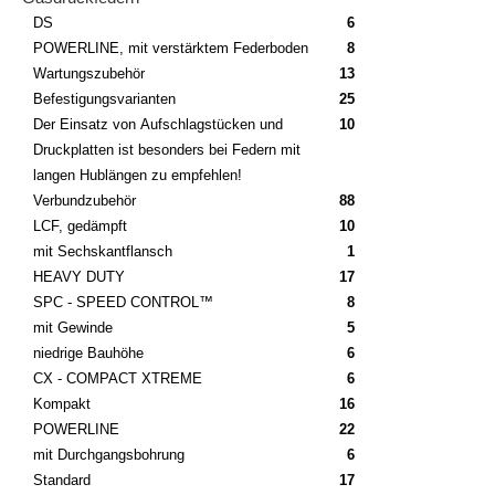
DS
6
POWERLINE, mit verstärktem Federboden
8
Wartungszubehör
13
Befestigungsvarianten
25
Der Einsatz von Aufschlagstücken und
10
Druckplatten ist besonders bei Federn mit
langen Hublängen zu empfehlen!
Verbundzubehör
88
LCF, gedämpft
10
mit Sechskantflansch
1
HEAVY DUTY
17
SPC - SPEED CONTROL™
8
mit Gewinde
5
niedrige Bauhöhe
6
CX - COMPACT XTREME
6
Kompakt
16
POWERLINE
22
mit Durchgangsbohrung
6
Standard
17