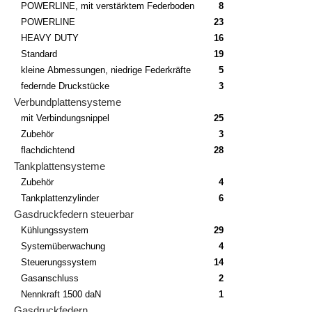
POWERLINE, mit verstärktem Federboden
8
POWERLINE
23
HEAVY DUTY
16
Standard
19
kleine Abmessungen, niedrige Federkräfte
5
federnde Druckstücke
3
Verbundplattensysteme
mit Verbindungsnippel
25
Zubehör
3
flachdichtend
28
Tankplattensysteme
Zubehör
4
Tankplattenzylinder
6
Gasdruckfedern steuerbar
Kühlungssystem
29
Systemüberwachung
4
Steuerungssystem
14
Gasanschluss
2
Nennkraft 1500 daN
1
Gasdruckfedern