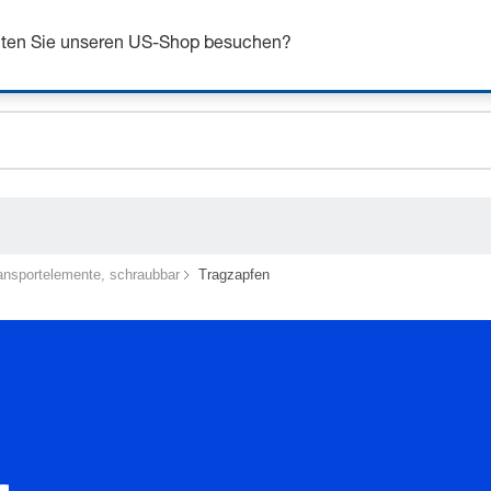
n Sie sich bis zu 7% Rabatt - hier klicken um mehr zu e
chten Sie unseren US-Shop besuchen?
ceholder.sku
ceholder.name
ceholder.category
ansportelemente, schraubbar
Tragzapfen