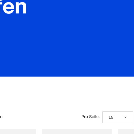
fen
en
15
Pro Seite: