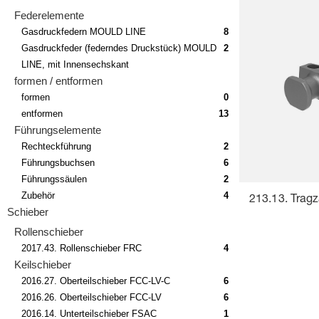
Federelemente
Gasdruckfedern MOULD LINE
8
Gasdruckfeder (federndes Druckstück) MOULD
2
LINE, mit Innensechskant
formen / entformen
formen
0
entformen
13
Führungselemente
Rechteckführung
2
Führungsbuchsen
6
Führungssäulen
2
Zubehör
4
213.13. Trag
Schieber
Rollenschieber
2017.43. Rollenschieber FRC
4
Keilschieber
2016.27. Oberteilschieber FCC-LV-C
6
2016.26. Oberteilschieber FCC-LV
6
2016.14. Unterteilschieber FSAC
1