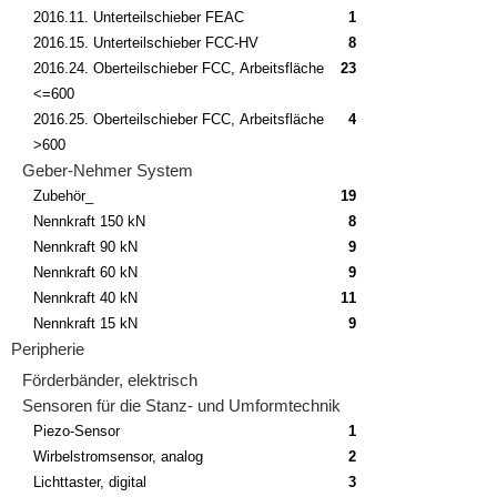
2016.11. Unterteilschieber FEAC
1
2016.15. Unterteilschieber FCC-HV
8
2016.24. Oberteilschieber FCC, Arbeitsfläche
23
<=600
2016.25. Oberteilschieber FCC, Arbeitsfläche
4
>600
Geber-Nehmer System
Zubehör_
19
Nennkraft 150 kN
8
Nennkraft 90 kN
9
Nennkraft 60 kN
9
Nennkraft 40 kN
11
Nennkraft 15 kN
9
Peripherie
Förderbänder, elektrisch
Sensoren für die Stanz- und Umformtechnik
Piezo-Sensor
1
Wirbelstromsensor, analog
2
Lichttaster, digital
3