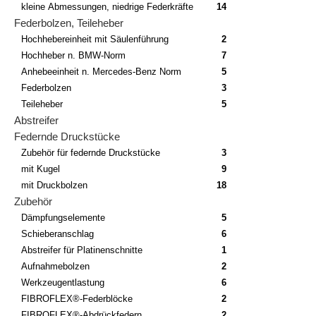
kleine Abmessungen, niedrige Federkräfte
14
Federbolzen, Teileheber
Hochhebereinheit mit Säulenführung
2
Hochheber n. BMW-Norm
7
Anhebeeinheit n. Mercedes-Benz Norm
5
Federbolzen
3
Teileheber
5
Abstreifer
Federnde Druckstücke
Zubehör für federnde Druckstücke
3
mit Kugel
9
mit Druckbolzen
18
Zubehör
Dämpfungselemente
5
Schieberanschlag
6
Abstreifer für Platinenschnitte
1
Aufnahmebolzen
2
Werkzeugentlastung
6
FIBROFLEX®-Federblöcke
2
FIBROFLEX®-Abdrückfedern
2