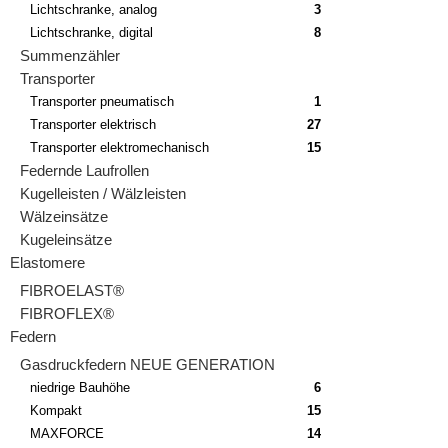
Lichtschranke, analog
3
Lichtschranke, digital
8
Summenzähler
Transporter
Transporter pneumatisch
1
Transporter elektrisch
27
Transporter elektromechanisch
15
Federnde Laufrollen
Kugelleisten / Wälzleisten
Wälzeinsätze
Kugeleinsätze
Elastomere
FIBROELAST®
FIBROFLEX®
Federn
Gasdruckfedern NEUE GENERATION
niedrige Bauhöhe
6
Kompakt
15
MAXFORCE
14