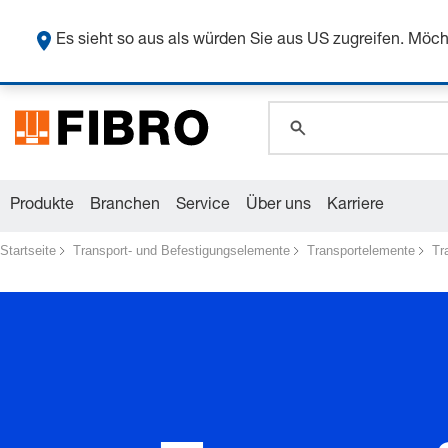
Sicher
Es sieht so aus als würden Sie aus US zugreifen. Mö
global.search.pla
global.search.pla
global.search.pla
Produkte
Branchen
Service
Über uns
Karriere
Startseite
Transport- und Befestigungselemente
Transportelemente
Tr