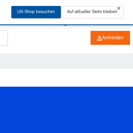
rfahren
US-Shop besuchen
Auf aktueller Seite bleiben
+49 (0) 6266 73-0
DE
Anmelden