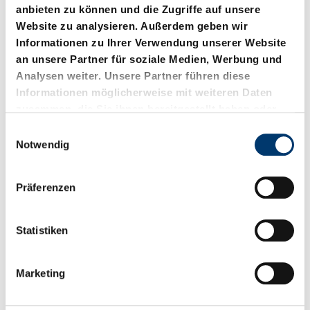
anbieten zu können und die Zugriffe auf unsere
Website zu analysieren. Außerdem geben wir
Informationen zu Ihrer Verwendung unserer Website
an unsere Partner für soziale Medien, Werbung und
Analysen weiter. Unsere Partner führen diese
Informationen möglicherweise mit weiteren Daten
zusammen, die Sie ihnen bereitgestellt haben oder
die sie im Rahmen Ihrer Nutzung der Dienste
E
2480.93.12.01500.
2480.93.12.10000.
gesammelt haben.
Notwendig
i
Gasdruckfeder Standard,
Gasdruckfeder Standard,
n
für Verbundplatte,
für Verbundplatte,
w
flachdichtend
flachdichtend
Präferenzen
i
l
l
Statistiken
i
g
Marketing
u
n