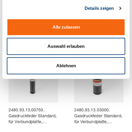
g
Details zeigen
s
a
2480.93.13.00250.
2480.93.13.00500.
u
Gasdruckfeder Standard,
Gasdruckfeder Standard,
Alle zulassen
s
für Verbundplatte,
für Verbundplatte,
w
flachdichtend
flachdichtend
a
Auswahl erlauben
h
l
Ablehnen
2480.93.13.00750.
2480.93.13.03000.
Gasdruckfeder Standard,
Gasdruckfeder Standard,
für Verbundplatte,
für Verbundplatte,
flachdichtend
flachdichtend