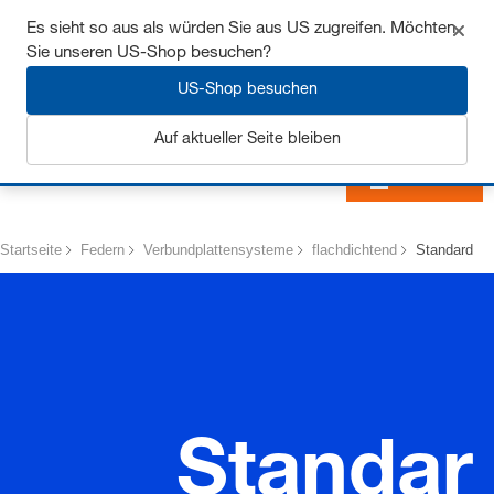
Sichern Sie sich bis zu 7% Rabatt - hier klicken um
Es sieht so aus als würden Sie aus US zugreifen. Möchten
mehr zu erfahren
Sie unseren US-Shop besuchen?
US-Shop besuchen
Auf aktueller Seite bleiben
Anmelden
Startseite
Federn
Verbundplattensysteme
flachdichtend
Standard
Standar