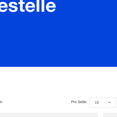
stelle
en
15
Pro Seite: