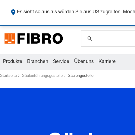
global.search.pla
Sicher
global.search.pla
Es sieht so aus als würden Sie aus US zugreifen. Mö
global.search.pla
Produkte
Branchen
Service
Über uns
Karriere
Startseite
Säulenführungsgestelle
Säulengestelle