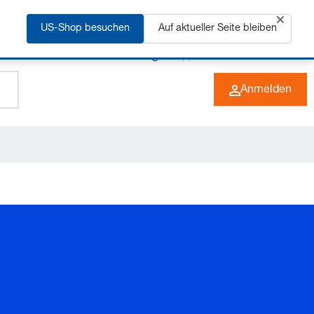
rfahren
US-Shop besuchen
Auf aktueller Seite bleiben
+49 (0) 6266 73-0
DE
Anmelden