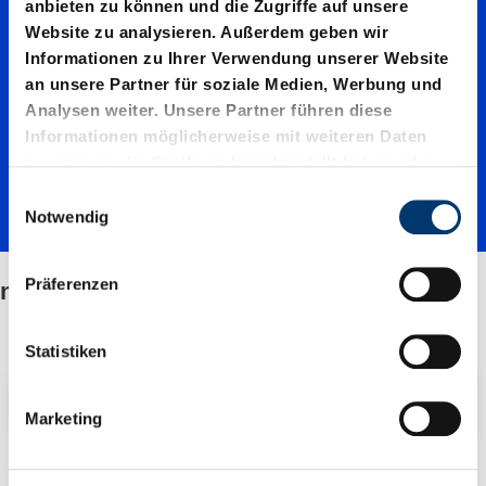
nach
anbieten zu können und die Zugriffe auf unsere
Website zu analysieren. Außerdem geben wir
NAAMS
Informationen zu Ihrer Verwendung unserer Website
an unsere Partner für soziale Medien, Werbung und
Analysen weiter. Unsere Partner führen diese
Informationen möglicherweise mit weiteren Daten
zusammen, die Sie ihnen bereitgestellt haben oder
die sie im Rahmen Ihrer Nutzung der Dienste
E
gesammelt haben.
Notwendig
i
n
w
Präferenzen
nach NAAMS
i
l
l
Statistiken
i
Filter / Sortierung
g
Marketing
u
n
2 Artikel gefunden
g