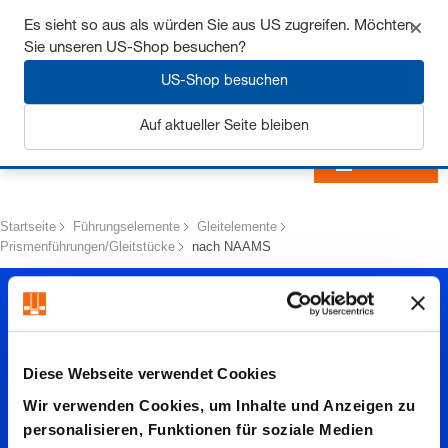
Sichern Sie sich bis zu 7% Rabatt - hier klicken um
Es sieht so aus als würden Sie aus US zugreifen. Möchten
mehr zu erfahren
Sie unseren US-Shop besuchen?
US-Shop besuchen
Auf aktueller Seite bleiben
Anmelden
Startseite
Führungselemente
Gleitelemente
Prismenführungen/Gleitstücke
nach NAAMS
Diese Webseite verwendet Cookies
Wir verwenden Cookies, um Inhalte und Anzeigen zu
personalisieren, Funktionen für soziale Medien