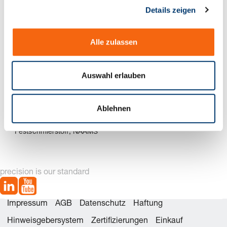
Details zeigen
s
a
u
Alle zulassen
s
w
a
Auswahl erlauben
h
l
Ablehnen
2963.82. Gleitstück,
2963.83. Prismenführung,
Bronze mit
Stahl, NAAMS
Festschmierstoff, NAAMS
precision is our standard
Impressum
AGB
Datenschutz
Haftung
Hinweisgebersystem
Zertifizierungen
Einkauf