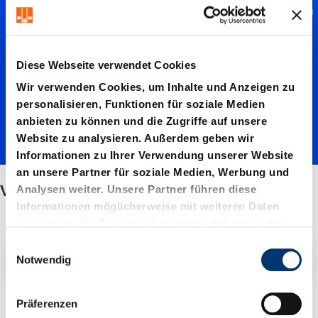
Verstäkt
e
Diese Webseite verwendet Cookies
Federkr
Wir verwenden Cookies, um Inhalte und Anzeigen zu
personalisieren, Funktionen für soziale Medien
anbieten zu können und die Zugriffe auf unsere
aft
Website zu analysieren. Außerdem geben wir
Informationen zu Ihrer Verwendung unserer Website
an unsere Partner für soziale Medien, Werbung und
Verstäkte Federkraft
Analysen weiter. Unsere Partner führen diese
Informationen möglicherweise mit weiteren Daten
zusammen, die Sie ihnen bereitgestellt haben oder
die sie im Rahmen Ihrer Nutzung der Dienste
E
gesammelt haben.
Filter / Sortierung
Notwendig
i
n
w
Präferenzen
3 Artikel gefunden
i