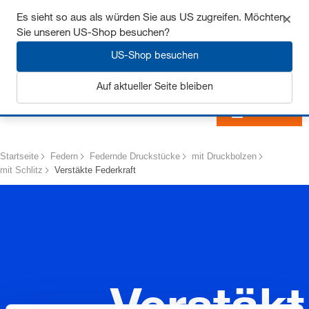
Sichern Sie sich bis zu 7% Rabatt - hier klicken um
Es sieht so aus als würden Sie aus US zugreifen. Möchten
mehr zu erfahren
Sie unseren US-Shop besuchen?
US-Shop besuchen
Auf aktueller Seite bleiben
Anmelden
Startseite
Federn
Federnde Druckstücke
mit Druckbolzen
mit Schlitz
Verstäkte Federkraft