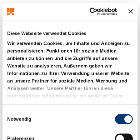
Diese Webseite verwendet Cookies
Wir verwenden Cookies, um Inhalte und Anzeigen zu
personalisieren, Funktionen für soziale Medien
anbieten zu können und die Zugriffe auf unsere
213.12. Tragschraube
213.13. Tragzapfen
Website zu analysieren. Außerdem geben wir
VDI 3366
Informationen zu Ihrer Verwendung unserer Website
an unsere Partner für soziale Medien, Werbung und
Analysen weiter. Unsere Partner führen diese
Informationen möglicherweise mit weiteren Daten
zusammen, die Sie ihnen bereitgestellt haben oder
die sie im Rahmen Ihrer Nutzung der Dienste
E
gesammelt haben.
Notwendig
i
n
w
Präferenzen