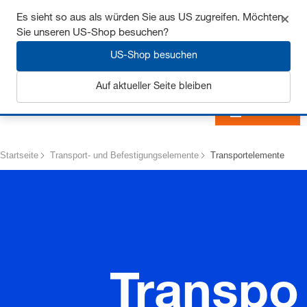
Sichern Sie sich bis zu 7% Rabatt - hier klicken um
Es sieht so aus als würden Sie aus US zugreifen. Möchten
mehr zu erfahren
Sie unseren US-Shop besuchen?
US-Shop besuchen
Auf aktueller Seite bleiben
Anmelden
Startseite
Transport- und Befestigungselemente
Transportelemente
Transpo