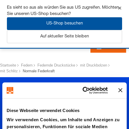
Sichern Sie sich bis zu 7% Rabatt - hier klicken um
Es sieht so aus als würden Sie aus US zugreifen. Möchten
mehr zu erfahren
Sie unseren US-Shop besuchen?
US-Shop besuchen
Auf aktueller Seite bleiben
Anmelden
Startseite
Federn
Federnde Druckstücke
mit Druckbolzen
mit Schlitz
Normale Federkraft
Diese Webseite verwendet Cookies
Wir verwenden Cookies, um Inhalte und Anzeigen zu
personalisieren, Funktionen für soziale Medien