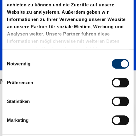
Normal
anbieten zu können und die Zugriffe auf unsere
Website zu analysieren. Außerdem geben wir
e
Informationen zu Ihrer Verwendung unserer Website
an unsere Partner für soziale Medien, Werbung und
Analysen weiter. Unsere Partner führen diese
Federkr
Informationen möglicherweise mit weiteren Daten
zusammen, die Sie ihnen bereitgestellt haben oder
die sie im Rahmen Ihrer Nutzung der Dienste
E
aft
gesammelt haben.
Notwendig
i
n
w
Normale Federkraft
Präferenzen
i
l
l
Statistiken
i
Filter / Sortierung
g
Marketing
u
n
2 Artikel gefunden