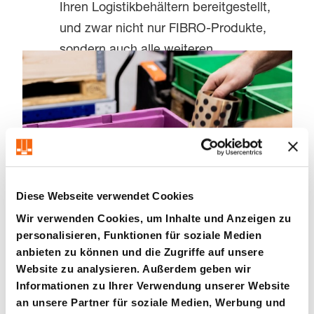
Ihren Logistikbehältern bereitgestellt,
und zwar nicht nur FIBRO-Produkte,
sondern auch alle weiteren
Komponenten Ihrer Stückliste. Damit
reduzieren Sie Lagerzeiten und
Materialbestände in Ihrem Werk,
verkürzen Durchlaufzeiten erheblich
und steigern die Transparenz in
Ihrem Fertigungsprozess. Zusätzlich
Diese Webseite verwendet Cookies
trägt die Full-Service-
Wir verwenden Cookies, um Inhalte und Anzeigen zu
Kommissionierung positiv zur
personalisieren, Funktionen für soziale Medien
Senkung Ihres CO₂-Footprints bei.
anbieten zu können und die Zugriffe auf unsere
Website zu analysieren. Außerdem geben wir
Informationen zu Ihrer Verwendung unserer Website
an unsere Partner für soziale Medien, Werbung und