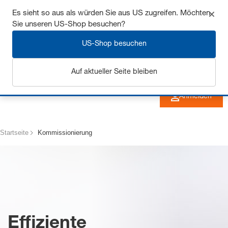
Sichern Sie sich bis zu 7% Rabatt - hier klicken um
Es sieht so aus als würden Sie aus US zugreifen. Möchten
Sie unseren US-Shop besuchen?
mehr zu erfahren
US-Shop besuchen
Auf aktueller Seite bleiben
Anmelden
Startseite
Kommissionierung
Effiziente