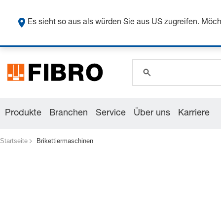
Sicher
global.search.pla
Es sieht so aus als würden Sie aus US zugreifen. Mö
global.search.pla
global.search.pla
Produkte
Branchen
Service
Über uns
Karriere
Startseite
Brikettiermaschinen