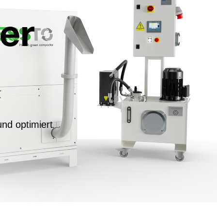
er
nd optimiert