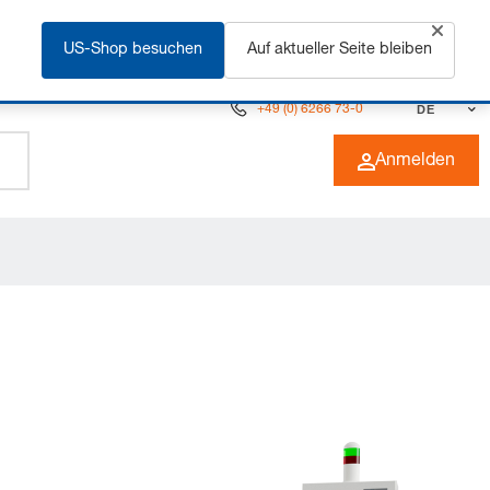
rfahren
US-Shop besuchen
Auf aktueller Seite bleiben
+49 (0) 6266 73-0
DE
Anmelden