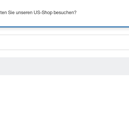
n Sie sich bis zu 7% Rabatt - hier klicken um mehr zu e
ceholder.sku
chten Sie unseren US-Shop besuchen?
ceholder.name
ceholder.category