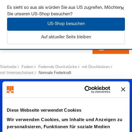
Sichern Sie sich bis zu 7% Rabatt - hier klicken um
Es sieht so aus als würden Sie aus US zugreifen. Möchten
mehr zu erfahren
Sie unseren US-Shop besuchen?
US-Shop besuchen
Auf aktueller Seite bleiben
Anmelden
Startseite
Federn
Federnde Druckstücke
mit Druckbolzen
mit Innensechskant
Normale Federkraft
Diese Webseite verwendet Cookies
Wir verwenden Cookies, um Inhalte und Anzeigen zu
personalisieren, Funktionen für soziale Medien