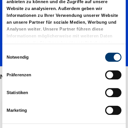
Normal
anbieten zu können und die Zugriffe auf unsere
Website zu analysieren. Außerdem geben wir
e
Informationen zu Ihrer Verwendung unserer Website
an unsere Partner für soziale Medien, Werbung und
Analysen weiter. Unsere Partner führen diese
Federkr
Informationen möglicherweise mit weiteren Daten
zusammen, die Sie ihnen bereitgestellt haben oder
die sie im Rahmen Ihrer Nutzung der Dienste
E
aft
gesammelt haben.
Notwendig
i
n
w
Präferenzen
Normale Federkraft
i
l
l
Statistiken
i
Filter / Sortierung
g
Marketing
u
n
2 Artikel gefunden
g