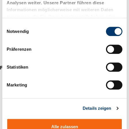
Analysen weiter. Unsere Partner führen diese
Informationen möglicherweise mit weiteren Daten
zusammen, die Sie ihnen bereitgestellt haben oder
die sie im Rahmen Ihrer Nutzung der Dienste
E
gesammelt haben.
Notwendig
i
n
w
Präferenzen
i
l
l
Statistiken
Federnde Laufrollen
i
g
Marketing
u
n
g
Details zeigen
s
a
u
Alle zulassen