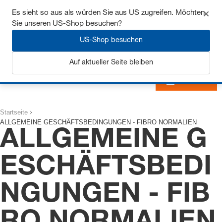
Sichern Sie sich bis zu 7% Rabatt - hier klicken um
Es sieht so aus als würden Sie aus US zugreifen. Möchten
mehr zu erfahren
Sie unseren US-Shop besuchen?
US-Shop besuchen
Auf aktueller Seite bleiben
Anmelden
Startseite
ALLGEMEINE GESCHÄFTSBEDINGUNGEN - FIBRO NORMALIEN
ALLGEMEINE G
ESCHÄFTSBEDI
NGUNGEN - FIB