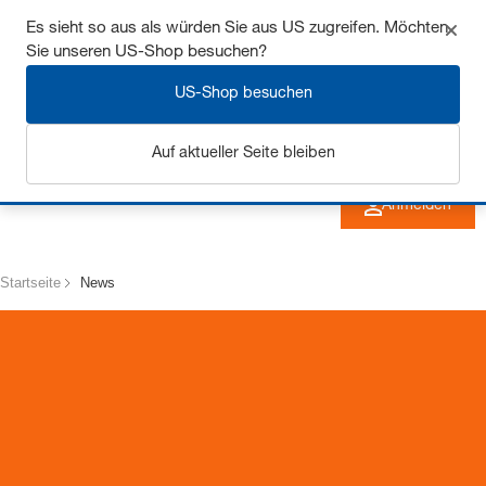
Sichern Sie sich bis zu 7% Rabatt - hier klicken um
Es sieht so aus als würden Sie aus US zugreifen. Möchten
Sie unseren US-Shop besuchen?
mehr zu erfahren
US-Shop besuchen
Auf aktueller Seite bleiben
Anmelden
Startseite
News