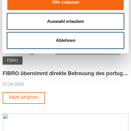
Alle zulassen
s
w
a
Auswahl erlauben
h
l
Ablehnen
FIBRO
FIBRO übernimmt direkte Betreuung des portugiesischen Marktes
27.04.2026
Mehr erfahren