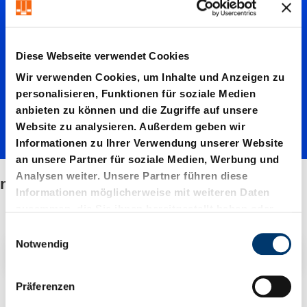
normale
Federkr
Diese Webseite verwendet Cookies
Wir verwenden Cookies, um Inhalte und Anzeigen zu
aft
personalisieren, Funktionen für soziale Medien
anbieten zu können und die Zugriffe auf unsere
Website zu analysieren. Außerdem geben wir
Informationen zu Ihrer Verwendung unserer Website
an unsere Partner für soziale Medien, Werbung und
Analysen weiter. Unsere Partner führen diese
normale Federkraft
Informationen möglicherweise mit weiteren Daten
zusammen, die Sie ihnen bereitgestellt haben oder
die sie im Rahmen Ihrer Nutzung der Dienste
E
gesammelt haben.
Notwendig
i
Filter / Sortierung
n
w
Präferenzen
i
3 Artikel gefunden