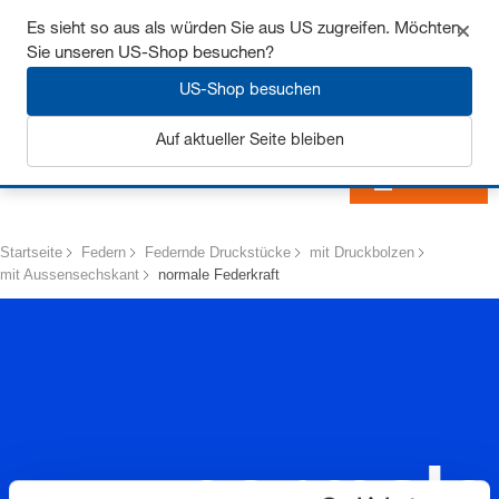
Sichern Sie sich bis zu 7% Rabatt - hier klicken um
Es sieht so aus als würden Sie aus US zugreifen. Möchten
mehr zu erfahren
Sie unseren US-Shop besuchen?
US-Shop besuchen
Auf aktueller Seite bleiben
Anmelden
Startseite
Federn
Federnde Druckstücke
mit Druckbolzen
mit Aussensechskant
normale Federkraft