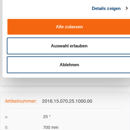
g
Details zeigen
s
20 °
a
u
700 mm
Alle zulassen
s
400 mm
w
a
Auswahl erlauben
390.14 mm
h
100 mm
l
Ablehnen
2016.15.070.25.1000.00
25 °
700 mm