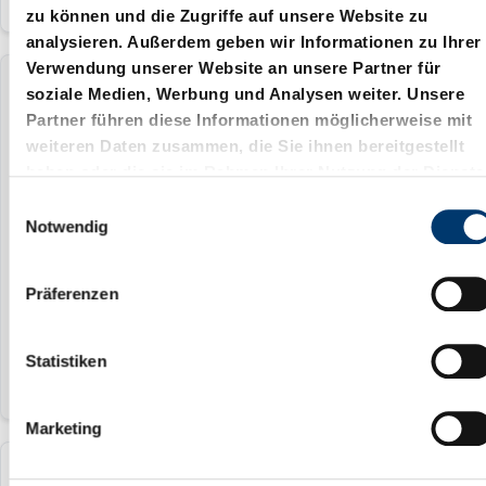
zu können und die Zugriffe auf unsere Website zu
analysieren. Außerdem geben wir Informationen zu Ihrer
Verwendung unserer Website an unsere Partner für
2016.15.070.15.1000.00
soziale Medien, Werbung und Analysen weiter. Unsere
Partner führen diese Informationen möglicherweise mit
weiteren Daten zusammen, die Sie ihnen bereitgestellt
15 °
haben oder die sie im Rahmen Ihrer Nutzung der Dienste
700 mm
gesammelt haben.
E
Notwendig
i
400 mm
n
393.45 mm
w
Präferenzen
i
100 mm
l
l
Statistiken
i
g
Marketing
u
n
2016.15.070.20.1000.00