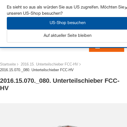
Sichern Sie sich bis zu 7% Rabatt - hier klicken um
Es sieht so aus als würden Sie aus US zugreifen. Möchten Sie
mehr zu erfahren
unseren US-Shop besuchen?
US-Shop besuchen
Auf aktueller Seite bleiben
Anmelden
Startseite
2016.15. Unterteilschieber FCC-HV
2016.15.070._080. Unterteilschieber FCC-HV
2016.15.070._080. Unterteilschieber FCC-
HV