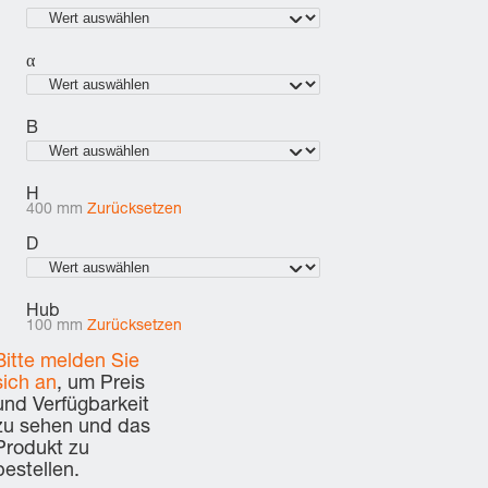
α
B
H
400 mm
Zurücksetzen
D
Hub
100 mm
Zurücksetzen
Bitte melden Sie
sich an
, um Preis
und Verfügbarkeit
zu sehen und das
Produkt zu
bestellen.