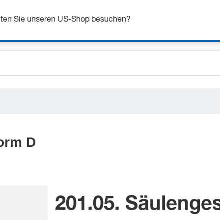
n Sie sich bis zu 7% Rabatt - hier klicken um mehr zu e
chten Sie unseren US-Shop besuchen?
ceholder.sku
ceholder.name
ceholder.category
Form D
201.05. Säulenge