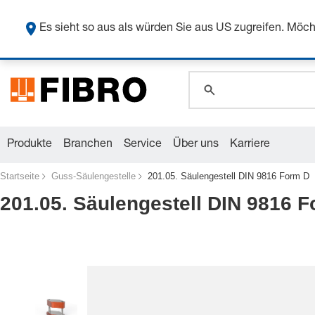
Sicher
Es sieht so aus als würden Sie aus US zugreifen. Mö
global.search.pla
global.search.pla
global.search.pla
Produkte
Branchen
Service
Über uns
Karriere
Startseite
Guss-Säulengestelle
201.05. Säulengestell DIN 9816 Form D
201.05. Säulengestell DIN 9816 