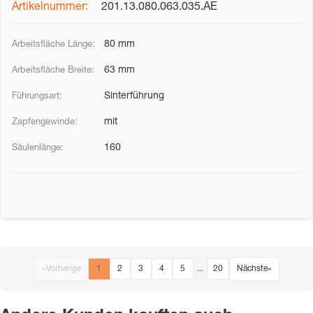
201.13.080.063.035.AE
80 mm
63 mm
Sinterführung
mit
160
«
Vorherige
1
2
3
4
5
...
20
Nächste
»