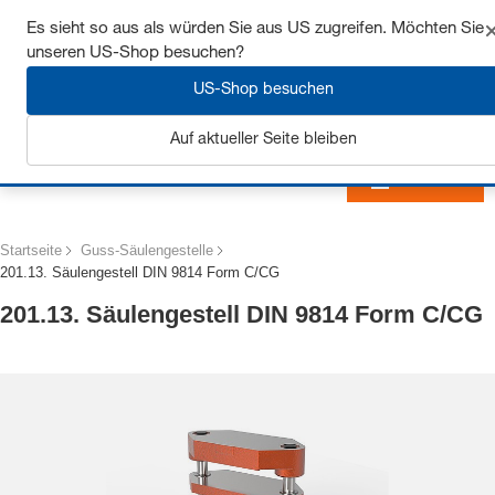
Sichern Sie sich bis zu 7% Rabatt - hier klicken um
Es sieht so aus als würden Sie aus US zugreifen. Möchten Sie
mehr zu erfahren
unseren US-Shop besuchen?
US-Shop besuchen
Auf aktueller Seite bleiben
Anmelden
Startseite
Guss-Säulengestelle
201.13. Säulengestell DIN 9814 Form C/CG
201.13. Säulengestell DIN 9814 Form C/CG