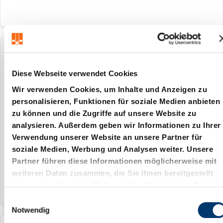
201.13.080.063.034.AH
Diese Webseite verwendet Cookies
80 mm
Wir verwenden Cookies, um Inhalte und Anzeigen zu
63 mm
personalisieren, Funktionen für soziale Medien anbieten
zu können und die Zugriffe auf unsere Website zu
Sinterführung
analysieren. Außerdem geben wir Informationen zu Ihrer
ohne
Verwendung unserer Website an unsere Partner für
soziale Medien, Werbung und Analysen weiter. Unsere
224
Partner führen diese Informationen möglicherweise mit
weiteren Daten zusammen, die Sie ihnen bereitgestellt
haben oder die sie im Rahmen Ihrer Nutzung der Dienste
gesammelt haben.
E
Notwendig
i