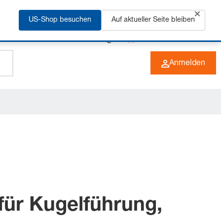
rfahren
US-Shop besuchen
Auf aktueller Seite bleiben
+49 (0) 6266 73-0
DE
Anmelden
ür Kugelführung,