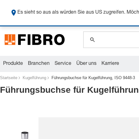
global.search.pla
Sicher
global.search.pla
Es sieht so aus als würden Sie aus US zugreifen. Mö
global.search.pla
Produkte
Branchen
Service
Über uns
Karriere
Startseite
Kugelführung
Führungsbuchse für Kugelführung, ISO 9448-3
Führungsbuchse für Kugelführun