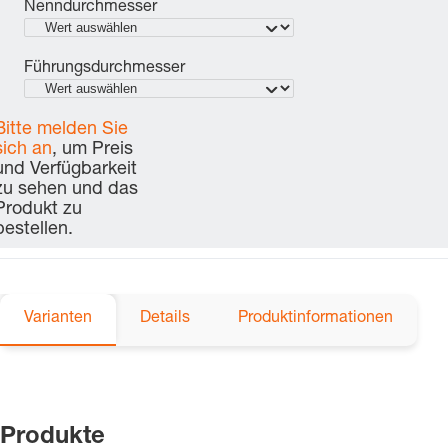
Nenndurchmesser
Führungsdurchmesser
Bitte melden Sie
sich an
, um Preis
und Verfügbarkeit
zu sehen und das
Produkt zu
bestellen.
Varianten
Details
Produktinformationen
Produkte