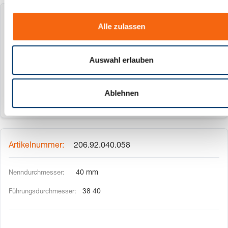
a
u
206.92.032.054
Alle zulassen
s
w
32 mm
a
Auswahl erlauben
30 32
h
l
Ablehnen
206.92.040.058
40 mm
38 40