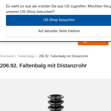
Sichern Sie sich bis zu 7% Rabatt - hier klicken um
Es sieht so aus als würden Sie aus US zugreifen. Möchten Sie
mehr zu erfahren
unseren US-Shop besuchen?
US-Shop besuchen
Auf aktueller Seite bleiben
Anmelden
Startseite
Faltenbälge
206.92. Faltenbalg mit Distanzrohr
206.92. Faltenbalg mit Distanzrohr