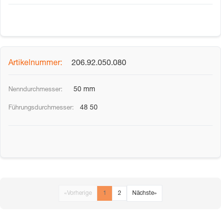
206.92.050.080
50 mm
48 50
«
Vorherige
1
2
Nächste
»