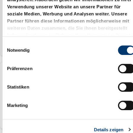
Verwendung unserer Website an unsere Partner für
soziale Medien, Werbung und Analysen weiter. Unsere
25 mm
Partner führen diese Informationen möglicherweise mit
24 25
weiteren Daten zusammen, die Sie ihnen bereitgestellt
haben oder die sie im Rahmen Ihrer Nutzung der Dienste
gesammelt haben.
E
Notwendig
i
n
w
Präferenzen
206.92.032.048
i
l
l
Statistiken
32 mm
i
30 32
g
Marketing
u
n
g
Details zeigen
s