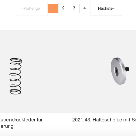
1
2
3
4
«
Vorherige
Nächste
»
aubendruckfeder für
2021.43. Haltescheibe mit 
ierung