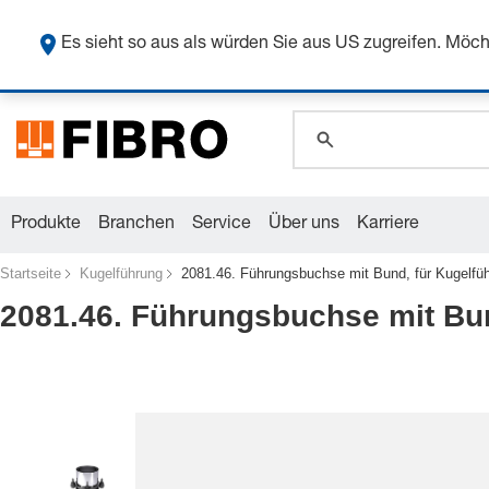
Sicher
Es sieht so aus als würden Sie aus US zugreifen. Mö
global.search.pla
global.search.pla
global.search.pla
Produkte
Branchen
Service
Über uns
Karriere
Startseite
Kugelführung
2081.46. Führungsbuchse mit Bund, für Kugelfü
2081.46. Führungsbuchse mit Bun