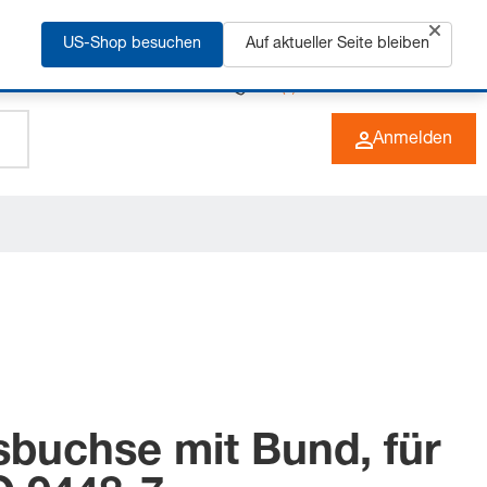
rfahren
US-Shop besuchen
Auf aktueller Seite bleiben
+49 (0) 6266 73-0
DE
Anmelden
sbuchse mit Bund, für