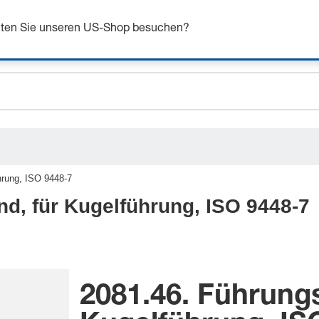
n Sie sich bis zu 7% Rabatt - hier klicken um mehr zu e
chten Sie unseren US-Shop besuchen?
ceholder.sku
ceholder.name
ceholder.category
hrung, ISO 9448-7
d, für Kugelführung, ISO 9448-7
2081.46. Führung