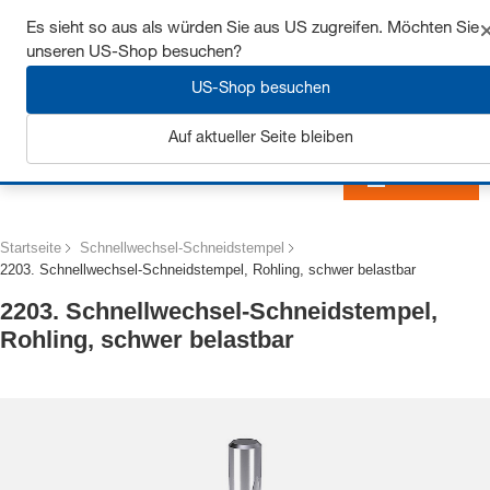
Sichern Sie sich bis zu 7% Rabatt - hier klicken um
Es sieht so aus als würden Sie aus US zugreifen. Möchten Sie
mehr zu erfahren
unseren US-Shop besuchen?
US-Shop besuchen
Auf aktueller Seite bleiben
Anmelden
Startseite
Schnellwechsel-Schneidstempel
2203. Schnellwechsel-Schneidstempel, Rohling, schwer belastbar
2203. Schnellwechsel-Schneidstempel,
Rohling, schwer belastbar