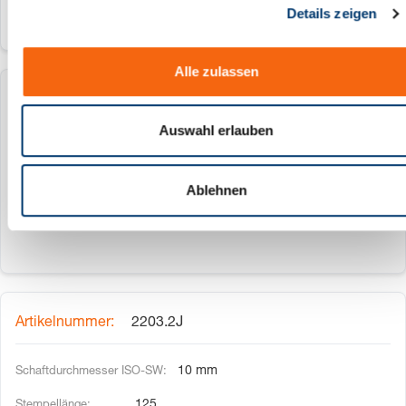
Details zeigen
s
a
u
Alle zulassen
s
w
2203.2H
a
Auswahl erlauben
h
10 mm
l
110
Ablehnen
2203.2J
10 mm
125