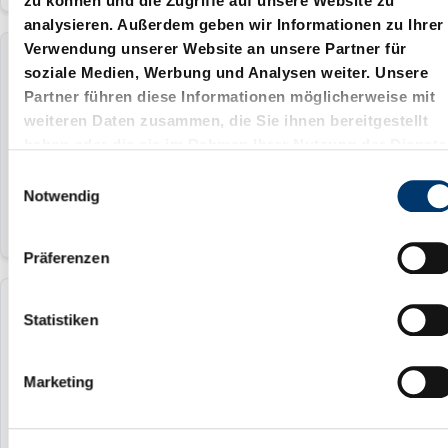
zu können und die Zugriffe auf unsere Website zu
analysieren. Außerdem geben wir Informationen zu Ihrer
Verwendung unserer Website an unsere Partner für
2203.2F
soziale Medien, Werbung und Analysen weiter. Unsere
Partner führen diese Informationen möglicherweise mit
weiteren Daten zusammen, die Sie ihnen bereitgestellt
10 mm
haben oder die sie im Rahmen Ihrer Nutzung der Dienste
90
gesammelt haben.
E
Notwendig
i
n
w
Präferenzen
i
l
2203.2G
l
Statistiken
i
g
10 mm
Marketing
u
100
n
g