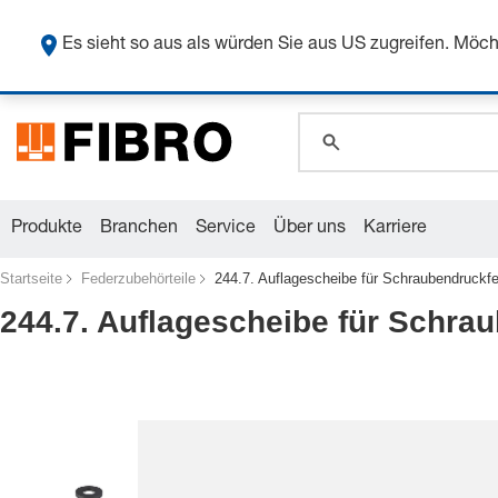
global.search.pla
Sicher
global.search.pla
Es sieht so aus als würden Sie aus US zugreifen. Mö
global.search.pla
Produkte
Branchen
Service
Über uns
Karriere
Startseite
Federzubehörteile
244.7. Auflagescheibe für Schraubendruckf
244.7. Auflagescheibe für Schra