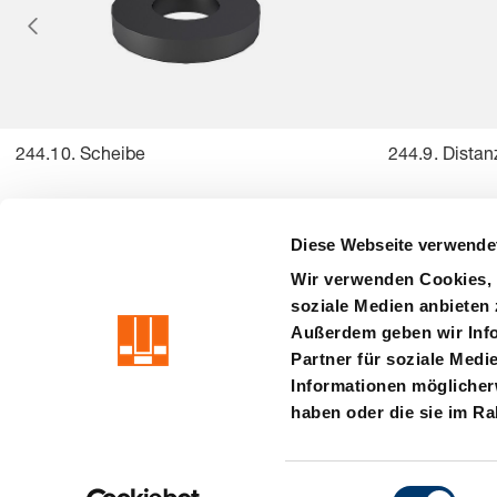
244.10. Scheibe
244.9. Distan
Diese Webseite verwende
Wir verwenden Cookies, 
soziale Medien anbieten 
precision is our standard
Außerdem geben wir Info
Partner für soziale Medi
Impressum
AGB
Datenschutz
Haftung
Hinweisgebers
Informationen möglicherw
haben oder die sie im R
E
Member of the LÄPPLE Group