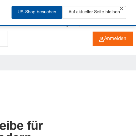
rfahren
US-Shop besuchen
Auf aktueller Seite bleiben
+49 (0) 6266 73-0
DE
Anmelden
eibe für