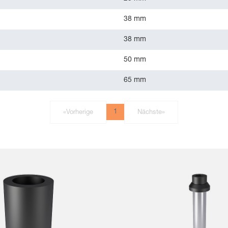
38 mm
38 mm
50 mm
65 mm
1
«
Vorherige
Nächste
»