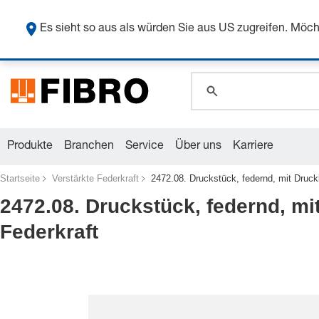
global.search.pla
Sicher
global.search.pla
Es sieht so aus als würden Sie aus US zugreifen. Mö
global.search.pla
Produkte
Branchen
Service
Über uns
Karriere
Startseite
Verstärkte Federkraft
2472.08. Druckstück, federnd, mit Druck
2472.08. Druckstück, federnd, mi
Federkraft