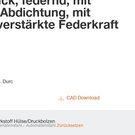
ck, federnd, mit
Abdichtung, mit
erstärkte Federkraft
e. Durc
CAD Download
kstoff Hülse/Druckbolzen
omatenstahl / Automatenstahl
Zurücksetzen