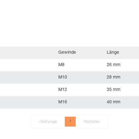
Gewinde
Länge
M8
26 mm
M10
28 mm
M12
35 mm
M16
40 mm
1
«
Vorherige
Nächste
»