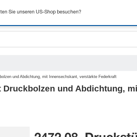
ceholder.sku
n Sie sich bis zu 7% Rabatt - hier klicken um mehr zu e
ceholder.name
chten Sie unseren US-Shop besuchen?
ceholder.category
bolzen und Abdichtung, mit Innensechskant, verstärkte Federkraft
t Druckbolzen und Abdichtung, mi