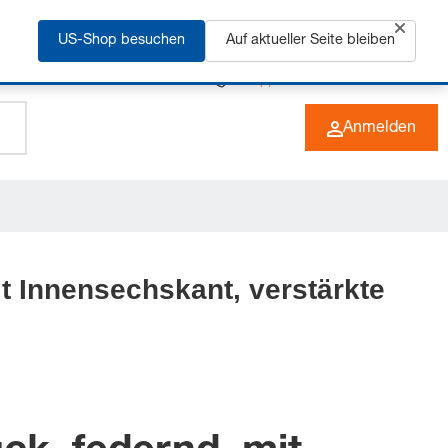
rfahren
US-Shop besuchen
Auf aktueller Seite bleiben
+49 (0) 6266 73-0
DE
Anmelden
t Innensechskant, verstärkte