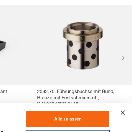
kant
2082.70. Führungsbuchse mit Bund,
Bronze mit Festschmierstoff,
DIN 9834/ISO 9448
Alle zulassen
en.