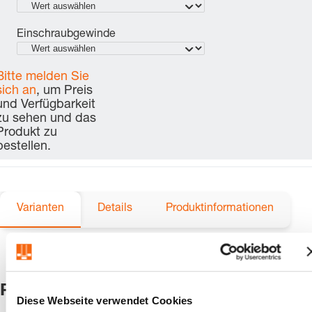
Einschraubgewinde
Bitte melden Sie
sich an
, um Preis
und Verfügbarkeit
zu sehen und das
Produkt zu
bestellen.
Varianten
Details
Produktinformationen
Produkte
Diese Webseite verwendet Cookies