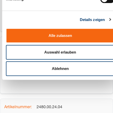
u
G1/4" mm
n
g
Details zeigen
s
a
u
Alle zulassen
s
w
2480.00.24.03
a
Auswahl erlauben
h
ohne Ventil
l
G1/8" mm
Ablehnen
2480.00.24.04