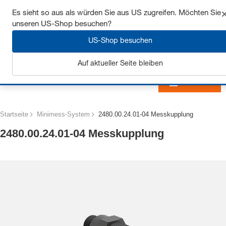
Sichern Sie sich bis zu 7% Rabatt - hier klicken um
Es sieht so aus als würden Sie aus US zugreifen. Möchten Sie
mehr zu erfahren
unseren US-Shop besuchen?
US-Shop besuchen
Auf aktueller Seite bleiben
Anmelden
Startseite
Minimess-System
2480.00.24.01-04 Messkupplung
2480.00.24.01-04 Messkupplung