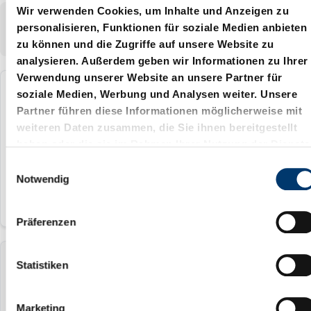
Wir verwenden Cookies, um Inhalte und Anzeigen zu
Zeigt
1-4
von
4
Artikel
personalisieren, Funktionen für soziale Medien anbieten
Zeigen:
zu können und die Zugriffe auf unsere Website zu
analysieren. Außerdem geben wir Informationen zu Ihrer
Verwendung unserer Website an unsere Partner für
soziale Medien, Werbung und Analysen weiter. Unsere
2480.00.24.01
Partner führen diese Informationen möglicherweise mit
weiteren Daten zusammen, die Sie ihnen bereitgestellt
mit Ventil
haben oder die sie im Rahmen Ihrer Nutzung der Dienste
G1/8" mm
gesammelt haben.
E
Notwendig
i
n
w
Präferenzen
i
l
l
Statistiken
2480.00.24.02
i
g
mit Ventil
Marketing