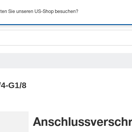
n Sie sich bis zu 7% Rabatt - hier klicken um mehr zu e
chten Sie unseren US-Shop besuchen?
ceholder.sku
ceholder.name
ceholder.category
4-G1/8
Anschlussversch