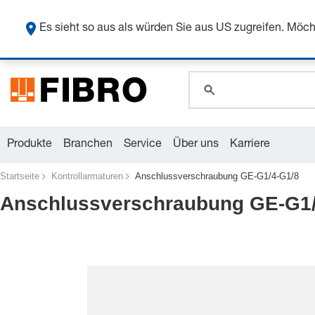
Sicher
Es sieht so aus als würden Sie aus US zugreifen. Mö
global.search.pla
global.search.pla
global.search.pla
Produkte
Branchen
Service
Über uns
Karriere
Startseite
Kontrollarmaturen
Anschlussverschraubung GE-G1/4-G1/8
Anschlussverschraubung GE-G1/