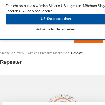
Sichern Sie sich bis zu 7% Rabatt - hier klicken um
Es sieht so aus als würden Sie aus US zugreifen. Möchten Sie
mehr zu erfahren
unseren US-Shop besuchen?
US-Shop besuchen
Auf aktueller Seite bleiben
Anmelden
Startseite
WPM - Wireless Pressure Monitoring
Repeater
Repeater