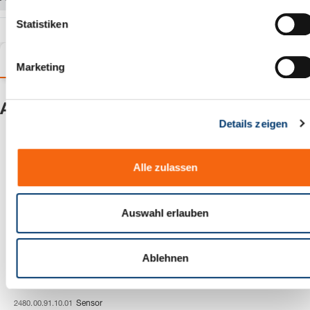
l
l
Statistiken
i
g
Varianten
Details
Produktinformationen
Marketing
u
n
g
Andere Kunden kauften auch
Details zeigen
s
a
u
Alle zulassen
s
w
a
Auswahl erlauben
h
l
Ablehnen
2480.00.91.10.01
Sensor