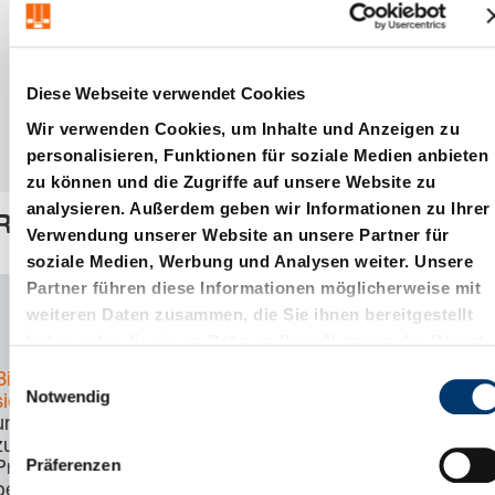
Diese Webseite verwendet Cookies
Wir verwenden Cookies, um Inhalte und Anzeigen zu
personalisieren, Funktionen für soziale Medien anbieten
zu können und die Zugriffe auf unsere Website zu
analysieren. Außerdem geben wir Informationen zu Ihrer
Repeater
Verwendung unserer Website an unsere Partner für
soziale Medien, Werbung und Analysen weiter. Unsere
Partner führen diese Informationen möglicherweise mit
Artikelnummer:
2480.00.91.43
weiteren Daten zusammen, die Sie ihnen bereitgestellt
haben oder die sie im Rahmen Ihrer Nutzung der Dienste
CAD Download
gesammelt haben.
E
Bitte melden Sie
Notwendig
i
sich an
, um Preis
und Verfügbarkeit
n
zu sehen und das
w
Präferenzen
Produkt zu
i
bestellen.