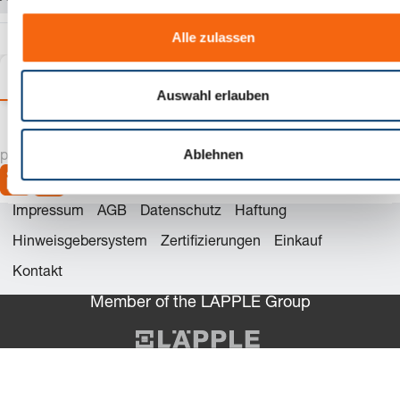
a
u
Alle zulassen
s
w
Varianten
Details
Produktinformationen
a
Auswahl erlauben
h
l
Ablehnen
precision is our standard
Impressum
AGB
Datenschutz
Haftung
Hinweisgebersystem
Zertifizierungen
Einkauf
Kontakt
Member of the LÄPPLE Group