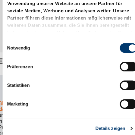
Verwendung unserer Website an unsere Partner für
soziale Medien, Werbung und Analysen weiter. Unsere
Partner führen diese Informationen möglicherweise mit
weiteren Daten zusammen, die Sie ihnen bereitgestellt
haben oder die sie im Rahmen Ihrer Nutzung der Dienste
gesammelt haben.
E
Notwendig
i
n
Ersatzteilsatz
w
Präferenzen
i
l
Artikelnummer:
2480.13.00250
l
Statistiken
i
CAD Download
g
Marketing
Bitte melden Sie
u
sich an
, um Preis
n
und Verfügbarkeit
g
zu sehen und das
Produkt zu
Details zeigen
s
bestellen.