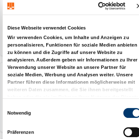
260 daN
25 mm
Diese Webseite verwendet Cookies
Wir verwenden Cookies, um Inhalte und Anzeigen zu
personalisieren, Funktionen für soziale Medien anbieten
zu können und die Zugriffe auf unsere Website zu
analysieren. Außerdem geben wir Informationen zu Ihrer
Verwendung unserer Website an unsere Partner für
2480.35.00250.038
soziale Medien, Werbung und Analysen weiter. Unsere
Partner führen diese Informationen möglicherweise mit
weiteren Daten zusammen, die Sie ihnen bereitgestellt
260 daN
haben oder die sie im Rahmen Ihrer Nutzung der Dienste
38 mm
gesammelt haben.
E
Notwendig
i
n
w
Präferenzen
i