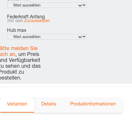
Federkraft Anfang
260 daN
Zurücksetzen
Hub max
Bitte melden Sie
sich an
, um Preis
und Verfügbarkeit
zu sehen und das
Produkt zu
bestellen.
Varianten
Details
Produktinformationen