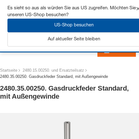
Sichern Sie sich bis zu 7% Rabatt - hier klicken um
Es sieht so aus als würden Sie aus US zugreifen. Möchten Sie
mehr zu erfahren
unseren US-Shop besuchen?
US-Shop besuchen
Auf aktueller Seite bleiben
Anmelden
Startseite
2480.15.00250. und Ersatzteilsatz
2480.35.00250. Gasdruckfeder Standard, mit Außengewinde
2480.35.00250. Gasdruckfeder Standard,
mit Außengewinde