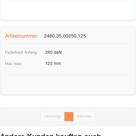
2480.35.00250.125
260 daN
125 mm
«
Vorherige
1
Nächste
»