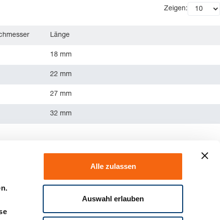
Zeigen:
rchmesser
Länge
18 mm
22 mm
27 mm
32 mm
Alle zulassen
en.
Auswahl erlauben
se