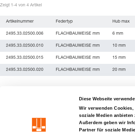
Zeigt
1-4
von
4
Artikel
Artikelnummer
Federtyp
Hub max
2495.33.02500.006
FLACHBAUWEISE mm
6 mm
2495.33.02500.010
FLACHBAUWEISE mm
10 mm
2495.33.02500.015
FLACHBAUWEISE mm
15 mm
2495.33.02500.020
FLACHBAUWEISE mm
20 mm
Diese Webseite verwende
Wir verwenden Cookies, 
soziale Medien anbieten 
precision is our standard
Außerdem geben wir Info
Partner für soziale Medi
Impressum
AGB
Datenschutz
Haftung
Hinweisgebers