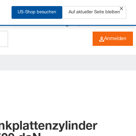
rfahren
US-Shop besuchen
Auf aktueller Seite bleiben
+49 (0) 6266 73-0
DE
Anmelden
nkplattenzylinder