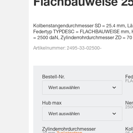
Flachbauweise 2
Kolbenstangendurchmesser SD = 25.4 mm, Län
Federtyp TYPDESC = FLACHBAUWEISE mm, H
= 2500 daN, Zylinderrohrdurchmesser ZD = 7
Artikelnummer:
2495-33-02500-
Bestell-Nr.
Fed
FL
Wert auswählen
Hub max
Nen
250
Wert auswählen
Zylinderrohrdurchmesser
Kol