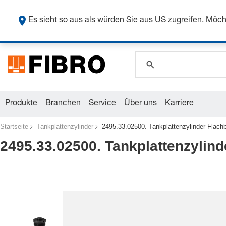
Sicher
Es sieht so aus als würden Sie aus US zugreifen. Mö
global.search.pla
global.search.pla
global.search.pla
Produkte
Branchen
Service
Über uns
Karriere
Startseite
Tankplattenzylinder
2495.33.02500. Tankplattenzylinder Flac
2495.33.02500. Tankplattenzylin