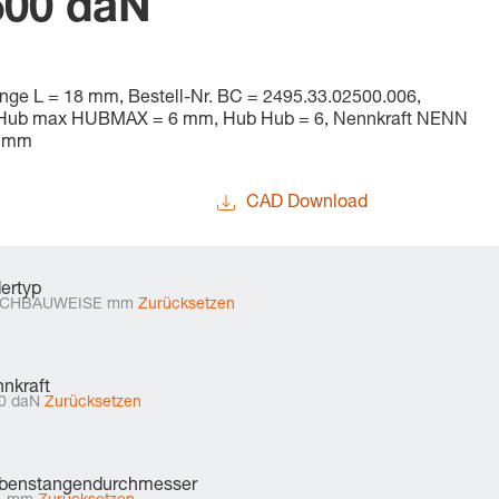
500 daN
ge L = 18 mm, Bestell-Nr. BC = 2495.33.02500.006,
ub max HUBMAX = 6 mm, Hub Hub = 6, Nennkraft NENN
0 mm
CAD Download
ertyp
ACHBAUWEISE mm
Zurücksetzen
nkraft
0 daN
Zurücksetzen
benstangendurchmesser