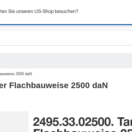
n Sie sich bis zu 7% Rabatt - hier klicken um mehr zu e
chten Sie unseren US-Shop besuchen?
ceholder.sku
ceholder.name
ceholder.category
hbauweise 2500 daN
der Flachbauweise 2500 daN
2495.33.02500. Ta