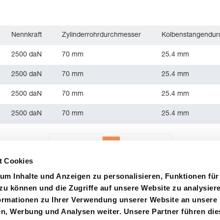
Nennkraft
Zylinderrohrdurchmesser
Kolbenstangendu
2500 daN
70 mm
25.4 mm
2500 daN
70 mm
25.4 mm
2500 daN
70 mm
25.4 mm
2500 daN
70 mm
25.4 mm
1
«
Vorherige
Nächste
»
t Cookies
um Inhalte und Anzeigen zu personalisieren, Funktionen für
zu können und die Zugriffe auf unsere Website zu analysier
rmationen zu Ihrer Verwendung unserer Website an unsere
en, Werbung und Analysen weiter. Unsere Partner führen die
ystem
Zertifizierungen
Einkauf
Kontakt