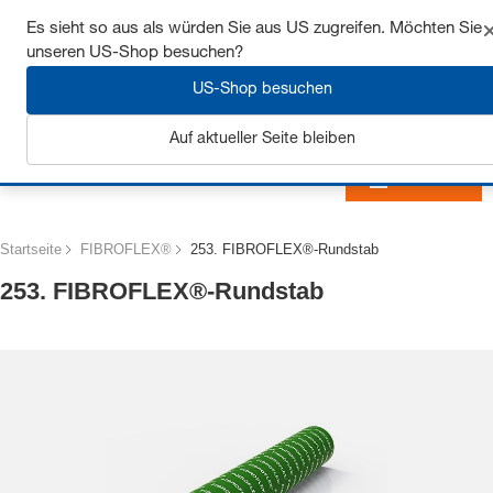
Sichern Sie sich bis zu 7% Rabatt - hier klicken um
Es sieht so aus als würden Sie aus US zugreifen. Möchten Sie
mehr zu erfahren
unseren US-Shop besuchen?
US-Shop besuchen
Auf aktueller Seite bleiben
Anmelden
Startseite
FIBROFLEX®
253. FIBROFLEX®-Rundstab
253. FIBROFLEX®-Rundstab