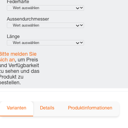
Federhärte
Aussendurchmesser
Länge
Bitte melden Sie
sich an
, um Preis
und Verfügbarkeit
zu sehen und das
Produkt zu
bestellen.
Varianten
Details
Produktinformationen