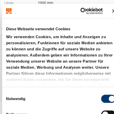
1000 mm
Diese Webseite verwendet Cookies
Wir verwenden Cookies, um Inhalte und Anzeigen zu
personalisieren, Funktionen für soziale Medien anbieten
253.5.005
zu können und die Zugriffe auf unsere Website zu
analysieren. Außerdem geben wir Informationen zu Ihrer
80 Shore A
Verwendung unserer Website an unsere Partner für
5
soziale Medien, Werbung und Analysen weiter. Unsere
Partner führen diese Informationen möglicherweise mit
1000 mm
weiteren Daten zusammen, die Sie ihnen bereitgestellt
haben oder die sie im Rahmen Ihrer Nutzung der Dienste
gesammelt haben.
E
Notwendig
i
n
w