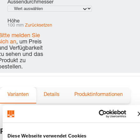
Aussendurchmesser
Höhe
100 mm
Zurücksetzen
Bitte melden Sie
sich an
, um Preis
und Verfügbarkeit
zu sehen und das
Produkt zu
bestellen.
Varianten
Details
Produktinformationen
Produkte
Diese Webseite verwendet Cookies