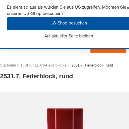
Sichern Sie sich bis zu 7% Rabatt - hier klicken um
Es sieht so aus als würden Sie aus US zugreifen. Möchten Sie
mehr zu erfahren
unseren US-Shop besuchen?
US-Shop besuchen
Auf aktueller Seite bleiben
Anmelden
Startseite
FIBROFLEX®-Federblöcke
2531.7. Federblock, rund
2531.7. Federblock, rund