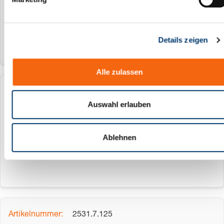
u
100 mm
n
g
Details zeigen
s
a
u
Alle zulassen
s
w
2531.7.100
a
Auswahl erlauben
h
100 mm
l
Ablehnen
100 mm
2531.7.125