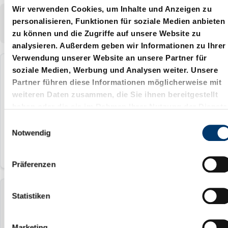
Wir verwenden Cookies, um Inhalte und Anzeigen zu
Zeigt
1-4
von
4
Artikel
personalisieren, Funktionen für soziale Medien anbieten
Zeigen:
zu können und die Zugriffe auf unsere Website zu
analysieren. Außerdem geben wir Informationen zu Ihrer
Verwendung unserer Website an unsere Partner für
soziale Medien, Werbung und Analysen weiter. Unsere
2531.7.063
Partner führen diese Informationen möglicherweise mit
weiteren Daten zusammen, die Sie ihnen bereitgestellt
63 mm
haben oder die sie im Rahmen Ihrer Nutzung der Dienste
100 mm
gesammelt haben.
E
Notwendig
i
n
w
Präferenzen
i
l
l
Statistiken
2531.7.080
i
g
80 mm
Marketing