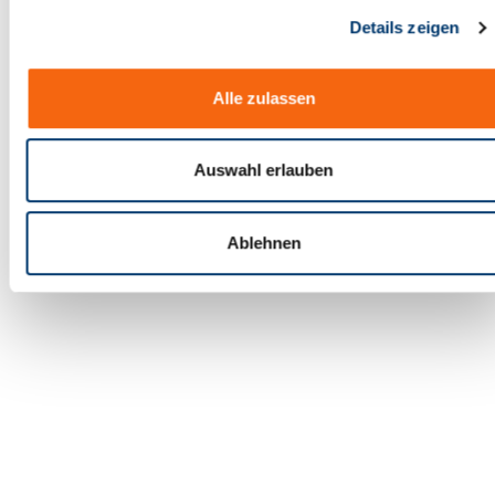
g
Details zeigen
s
a
u
Alle zulassen
s
w
a
Auswahl erlauben
h
l
Ablehnen