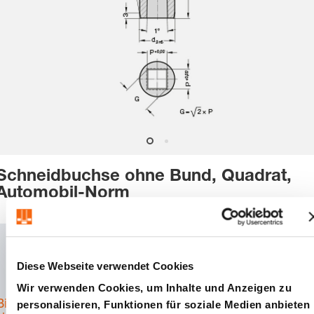
Schneidbuchse ohne Bund, Quadrat,
Automobil-Norm
Artikelnummer:
2625.X
Diese Webseite verwendet Cookies
CAD
Download
Wir verwenden Cookies, um Inhalte und Anzeigen zu
Bitte melden Sie
personalisieren, Funktionen für soziale Medien anbieten