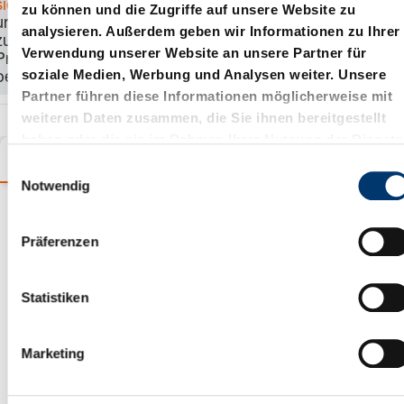
sich an
, um Preis
zu können und die Zugriffe auf unsere Website zu
und Verfügbarkeit
analysieren. Außerdem geben wir Informationen zu Ihrer
zu sehen und das
Verwendung unserer Website an unsere Partner für
Produkt zu
soziale Medien, Werbung und Analysen weiter. Unsere
bestellen.
Partner führen diese Informationen möglicherweise mit
weiteren Daten zusammen, die Sie ihnen bereitgestellt
haben oder die sie im Rahmen Ihrer Nutzung der Dienste
Varianten
Details
Produktinformationen
gesammelt haben.
E
Notwendig
i
n
Produktauswahlassistent
w
Präferenzen
i
l
l
Statistiken
i
g
Marketing
u
n