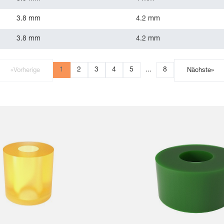
3.8 mm
4.2 mm
3.8 mm
4.2 mm
1
2
3
4
5
...
8
«
Vorherige
Nächste
»