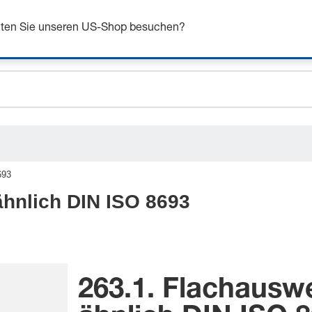
n Sie sich bis zu 7% Rabatt - hier klicken um mehr zu e
chten Sie unseren US-Shop besuchen?
ceholder.sku
ceholder.name
ceholder.category
693
 ähnlich DIN ISO 8693
263.1. Flachauswe