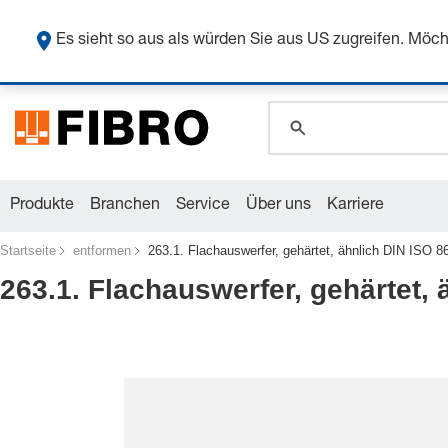
Sicher
Es sieht so aus als würden Sie aus US zugreifen. Mö
global.search.pla
global.search.pla
global.search.pla
Produkte
Branchen
Service
Über uns
Karriere
Startseite
entformen
263.1. Flachauswerfer, gehärtet, ähnlich DIN ISO 8
263.1. Flachauswerfer, gehärtet,