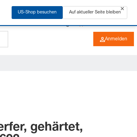
rfahren
US-Shop besuchen
Auf aktueller Seite bleiben
+49 (0) 6266 73-0
DE
Anmelden
rfer, gehärtet,