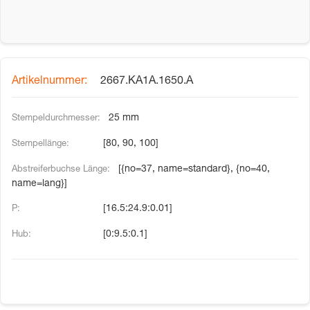
2667.KA1A.1650.A
25 mm
[80, 90, 100]
[{no=37, name=standard}, {no=40,
name=lang}]
[16.5:24.9:0.01]
[0:9.5:0.1]