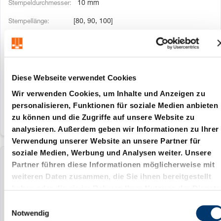
10 mm
[80, 90, 100]
[{no=37, name=standard}, {no=40,
name=lang}]
[4:9.9:0.01]
Diese Webseite verwendet Cookies
[0:9.5:0.1]
Wir verwenden Cookies, um Inhalte und Anzeigen zu
personalisieren, Funktionen für soziale Medien anbieten
zu können und die Zugriffe auf unsere Website zu
analysieren. Außerdem geben wir Informationen zu Ihrer
Verwendung unserer Website an unsere Partner für
soziale Medien, Werbung und Analysen weiter. Unsere
2667.GA1A.0500.A
Partner führen diese Informationen möglicherweise mit
weiteren Daten zusammen, die Sie ihnen bereitgestellt
haben oder die sie im Rahmen Ihrer Nutzung der Dienste
13 mm
gesammelt haben.
E
[80, 90, 100]
Notwendig
i