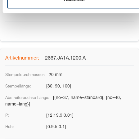
[0:9.5:0.1]
2667.JA1A.1200.A
20 mm
[80, 90, 100]
[{no=37, name=standard}, {no=40,
name=lang}]
[12:19.9:0.01]
[0:9.5:0.1]