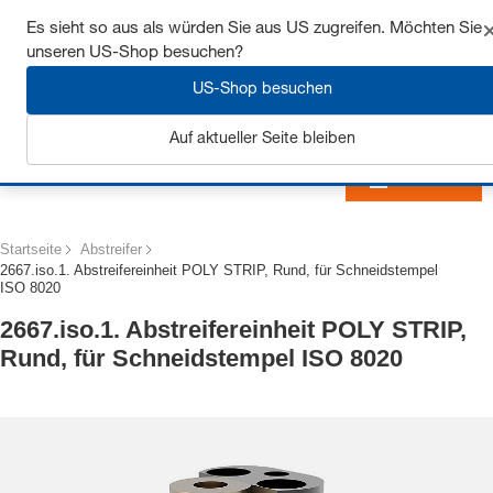
Sichern Sie sich bis zu 7% Rabatt - hier klicken um
Es sieht so aus als würden Sie aus US zugreifen. Möchten Sie
mehr zu erfahren
unseren US-Shop besuchen?
US-Shop besuchen
Auf aktueller Seite bleiben
Anmelden
Startseite
Abstreifer
2667.iso.1. Abstreifereinheit POLY STRIP, Rund, für Schneidstempel
ISO 8020
2667.iso.1. Abstreifereinheit POLY STRIP,
Rund, für Schneidstempel ISO 8020