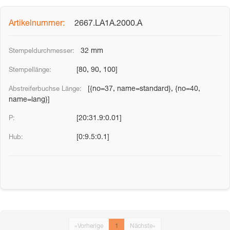
2667.LA1A.2000.A
32 mm
[80, 90, 100]
[{no=37, name=standard}, {no=40,
name=lang}]
[20:31.9:0.01]
[0:9.5:0.1]
«
Vorherige
1
Nächste
»