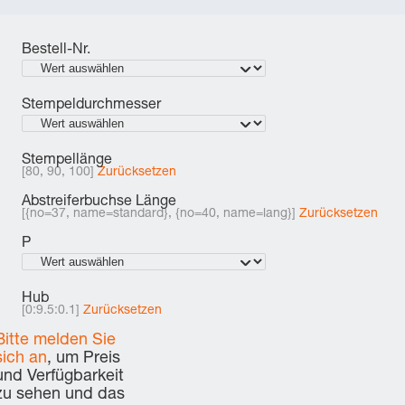
Bestell-Nr.
Stempeldurchmesser
Stempellänge
[80, 90, 100]
Zurücksetzen
Abstreiferbuchse Länge
[{no=37, name=standard}, {no=40, name=lang}]
Zurücksetzen
P
Hub
[0:9.5:0.1]
Zurücksetzen
Bitte melden Sie
sich an
, um Preis
und Verfügbarkeit
zu sehen und das