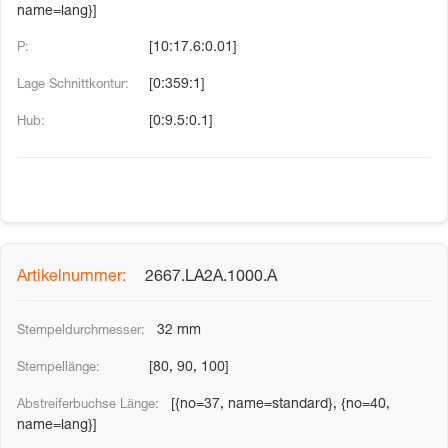
name=lang}]
[10:17.6:0.01]
[0:359:1]
[0:9.5:0.1]
2667.LA2A.1000.A
32 mm
[80, 90, 100]
[{no=37, name=standard}, {no=40,
name=lang}]