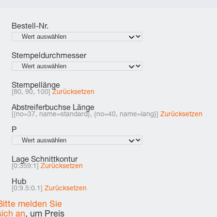
Bestell-Nr.
Stempeldurchmesser
Stempellänge
[80, 90, 100]
Zurücksetzen
Abstreiferbuchse Länge
[{no=37, name=standard}, {no=40, name=lang}]
Zurücksetzen
P
Lage Schnittkontur
[0:359:1]
Zurücksetzen
Hub
[0:9.5:0.1]
Zurücksetzen
Bitte melden Sie
sich an
, um Preis