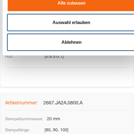
Alle zulassen
s
[80, 90, 100]
w
[{no=37, name=standard}, {no=40,
a
Auswahl erlauben
name=lang}]
h
l
[6:11.24:0.01]
Ablehnen
[0:359:1]
[0:9.5:0.1]
2667.JA2A.0800.A
20 mm
[80, 90, 100]