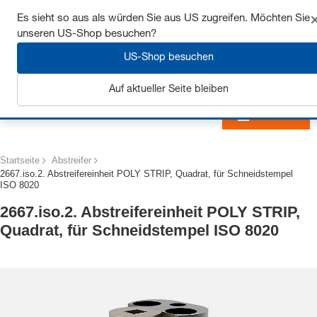
Sichern Sie sich bis zu 7% Rabatt - hier klicken um
Es sieht so aus als würden Sie aus US zugreifen. Möchten Sie
mehr zu erfahren
unseren US-Shop besuchen?
US-Shop besuchen
Auf aktueller Seite bleiben
Anmelden
Startseite
Abstreifer
2667.iso.2. Abstreifereinheit POLY STRIP, Quadrat, für Schneidstempel
ISO 8020
2667.iso.2. Abstreifereinheit POLY STRIP,
Quadrat, für Schneidstempel ISO 8020