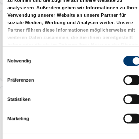
zu können und die Zugriffe auf unsere Website zu
analysieren. Außerdem geben wir Informationen zu Ihrer
Verwendung unserer Website an unsere Partner für
2960.93.050.400
soziale Medien, Werbung und Analysen weiter. Unsere
Partner führen diese Informationen möglicherweise mit
weiteren Daten zusammen, die Sie ihnen bereitgestellt
50 mm
haben oder die sie im Rahmen Ihrer Nutzung der Dienste
400
gesammelt haben.
E
Notwendig
i
n
w
Präferenzen
i
l
2960.93.050.450
l
Statistiken
i
g
50 mm
Marketing
u
450
n
g