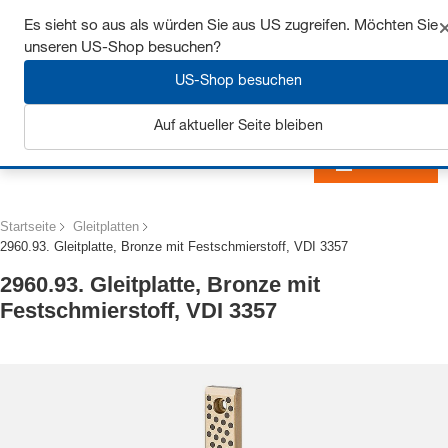
Sichern Sie sich bis zu 7% Rabatt - hier klicken um
Es sieht so aus als würden Sie aus US zugreifen. Möchten Sie
mehr zu erfahren
unseren US-Shop besuchen?
US-Shop besuchen
Auf aktueller Seite bleiben
Anmelden
Startseite
Gleitplatten
2960.93. Gleitplatte, Bronze mit Festschmierstoff, VDI 3357
2960.93. Gleitplatte, Bronze mit
Festschmierstoff, VDI 3357