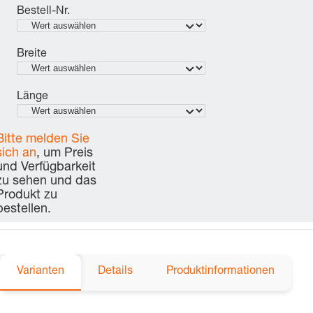
Bestell-Nr.
Breite
Länge
Bitte melden Sie
sich an
, um Preis
und Verfügbarkeit
zu sehen und das
Produkt zu
bestellen.
Varianten
Details
Produktinformationen