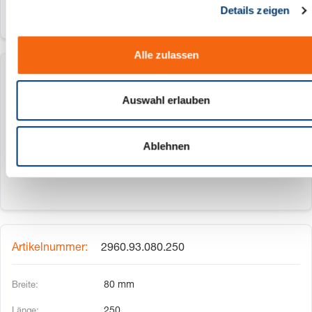
Details zeigen
s
a
u
Alle zulassen
s
w
2960.93.050.500
a
Auswahl erlauben
h
50 mm
l
500
Ablehnen
2960.93.080.250
80 mm
250