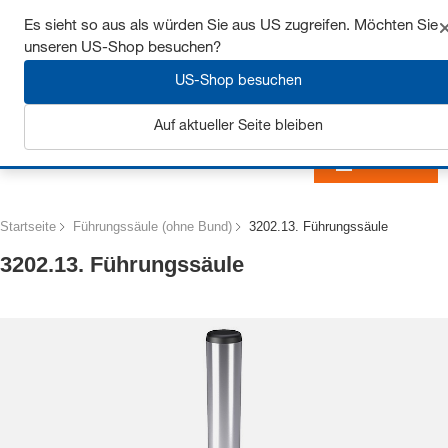
Sichern Sie sich bis zu 7% Rabatt - hier klicken um
Es sieht so aus als würden Sie aus US zugreifen. Möchten Sie
mehr zu erfahren
unseren US-Shop besuchen?
US-Shop besuchen
Auf aktueller Seite bleiben
Anmelden
Startseite
Führungssäule (ohne Bund)
3202.13. Führungssäule
3202.13. Führungssäule