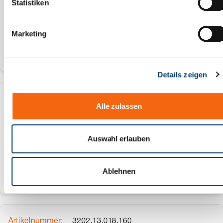
l
Statistiken
12 mm
i
125
g
Marketing
u
n
g
Details zeigen
s
a
u
3202.13.018.125
Alle zulassen
s
w
18 mm
a
Auswahl erlauben
125
h
l
Ablehnen
3202.13.018.160