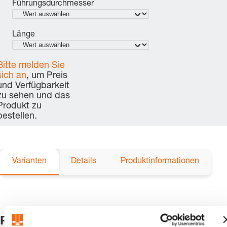
Führungsdurchmesser
Länge
Bitte melden Sie
sich an
, um Preis
und Verfügbarkeit
zu sehen und das
Produkt zu
bestellen.
Varianten
Details
Produktinformationen
Produkte