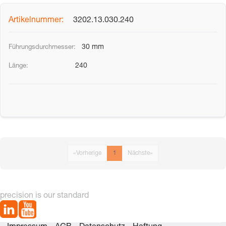
3202.13.030.240
30 mm
240
«
Vorherige
1
Nächste
»
precision is our standard