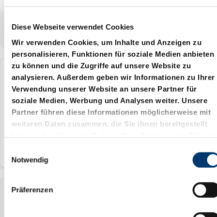
Zeigt
1-6
von
6
Artikel
Diese Webseite verwendet Cookies
Zeigen:
Wir verwenden Cookies, um Inhalte und Anzeigen zu
personalisieren, Funktionen für soziale Medien anbieten
zu können und die Zugriffe auf unsere Website zu
3202.13.012.100
analysieren. Außerdem geben wir Informationen zu Ihrer
Verwendung unserer Website an unsere Partner für
soziale Medien, Werbung und Analysen weiter. Unsere
12 mm
Partner führen diese Informationen möglicherweise mit
100
weiteren Daten zusammen, die Sie ihnen bereitgestellt
haben oder die sie im Rahmen Ihrer Nutzung der Dienste
gesammelt haben.
E
Notwendig
i
n
w
Präferenzen
3202.13.012.125
i
l