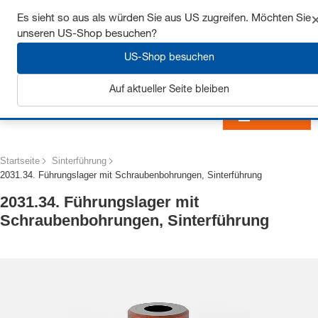
Sichern Sie sich bis zu 7% Rabatt - hier klicken um
Es sieht so aus als würden Sie aus US zugreifen. Möchten Sie
mehr zu erfahren
unseren US-Shop besuchen?
US-Shop besuchen
Auf aktueller Seite bleiben
Anmelden
Startseite
Sinterführung
2031.34. Führungslager mit Schraubenbohrungen, Sinterführung
2031.34. Führungslager mit
Schraubenbohrungen, Sinterführung