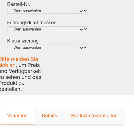
Bestell-Nr.
Führungsdurchmesser
Klassifizierung
Bitte melden Sie
sich an
, um Preis
und Verfügbarkeit
zu sehen und das
Produkt zu
bestellen.
Varianten
Details
Produktinformationen