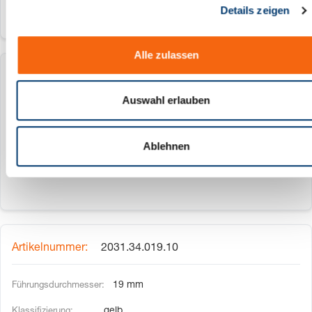
Details zeigen
s
a
u
Alle zulassen
s
w
2031.34.016.30
a
Auswahl erlauben
h
16 mm
l
rot
Ablehnen
2031.34.019.10
19 mm
gelb