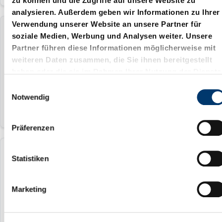
zu können und die Zugriffe auf unsere Website zu
analysieren. Außerdem geben wir Informationen zu Ihrer
Verwendung unserer Website an unsere Partner für
2031.34.016.10
soziale Medien, Werbung und Analysen weiter. Unsere
Partner führen diese Informationen möglicherweise mit
weiteren Daten zusammen, die Sie ihnen bereitgestellt
16 mm
haben oder die sie im Rahmen Ihrer Nutzung der Dienste
gelb
gesammelt haben.
E
Notwendig
i
n
w
Präferenzen
i
l
2031.34.016.20
l
Statistiken
i
g
16 mm
Marketing
u
grün
n
g