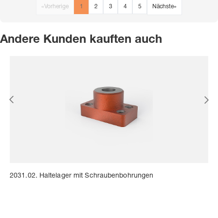
«
Vorherige
1
2
3
4
5
Nächste
»
Andere Kunden kauften auch
2031.02. Haltelager mit Schraubenbohrungen