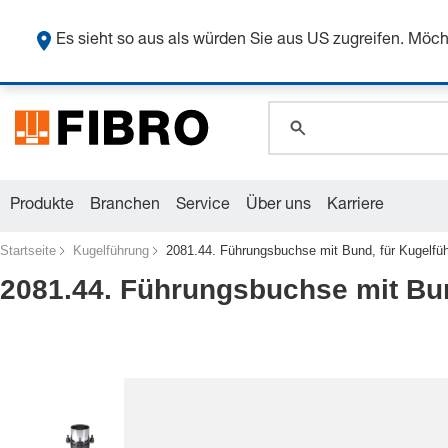
Sicher
Es sieht so aus als würden Sie aus US zugreifen. Mö
global.search.pla
global.search.pla
global.search.pla
Produkte
Branchen
Service
Über uns
Karriere
Startseite
Kugelführung
2081.44. Führungsbuchse mit Bund, für Kugelfü
2081.44. Führungsbuchse mit Bun