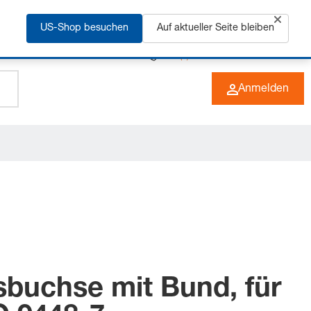
rfahren
US-Shop besuchen
Auf aktueller Seite bleiben
+49 (0) 6266 73-0
DE
Anmelden
sbuchse mit Bund, für