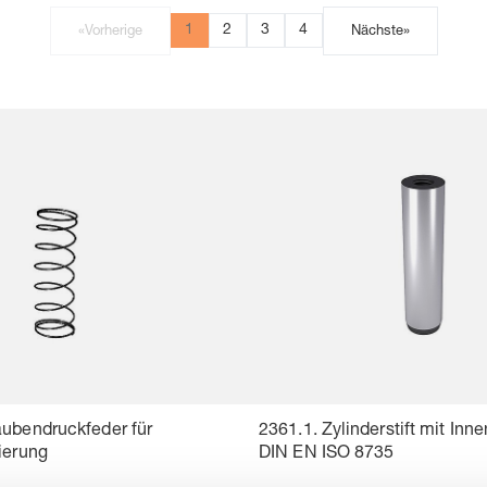
1
2
3
4
«
Vorherige
Nächste
»
aubendruckfeder für
2361.1. Zylinderstift mit Inn
ierung
DIN EN ISO 8735