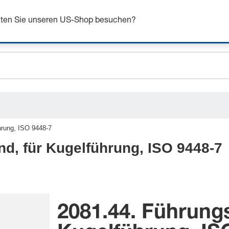
n Sie sich bis zu 7% Rabatt - hier klicken um mehr zu e
chten Sie unseren US-Shop besuchen?
ceholder.sku
ceholder.name
ceholder.category
hrung, ISO 9448-7
d, für Kugelführung, ISO 9448-7
2081.44. Führung