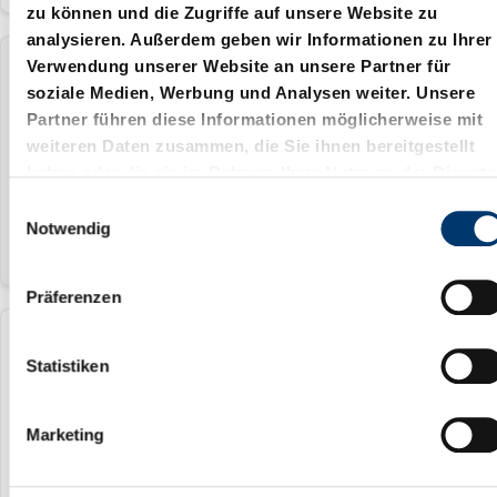
zu können und die Zugriffe auf unsere Website zu
analysieren. Außerdem geben wir Informationen zu Ihrer
Verwendung unserer Website an unsere Partner für
246.7.016.025
soziale Medien, Werbung und Analysen weiter. Unsere
Partner führen diese Informationen möglicherweise mit
16 mm
weiteren Daten zusammen, die Sie ihnen bereitgestellt
haben oder die sie im Rahmen Ihrer Nutzung der Dienste
25 mm
gesammelt haben.
E
Notwendig
i
n
w
Präferenzen
i
l
246.7.020.016
l
Statistiken
i
20 mm
g
Marketing
u
16 mm
n