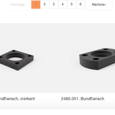
1
2
3
4
5
6
«
Vorherige
Nächste
»
ndflansch, vierkant
2480.051. Bundflansch