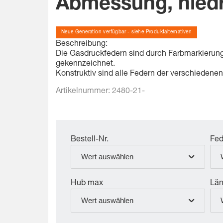
Abmessung, niedr
Neue Generation verfügbar - siehe Produktalternativen
Beschreibung:
Die Gasdruckfedern sind durch Farbmarkierun
gekennzeichnet.
Konstruktiv sind alle Federn der verschiedenen
Artikelnummer:
2480-21-
Bestell-Nr.
Fed
Wert auswählen
Hub max
Lä
Wert auswählen