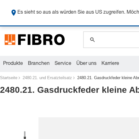
global.search.pla
Sicher
global.search.pla
Es sieht so aus als würden Sie aus US zugreifen. Mö
global.search.pla
Produkte
Branchen
Service
Über uns
Karriere
Startseite
2480.21. und Ersatzteilsatz
2480.21. Gasdruckfeder kleine Ab
2480.21. Gasdruckfeder kleine A