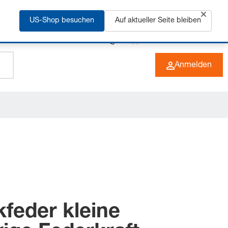
rfahren
US-Shop besuchen
Auf aktueller Seite bleiben
+49 (0) 6266 73-0
DE
Anmelden
feder kleine