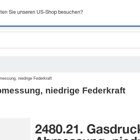
ceholder.sku
n Sie sich bis zu 7% Rabatt - hier klicken um mehr zu e
ceholder.name
chten Sie unseren US-Shop besuchen?
ceholder.category
messung, niedrige Federkraft
bmessung, niedrige Federkraft
2480.21. Gasdruck