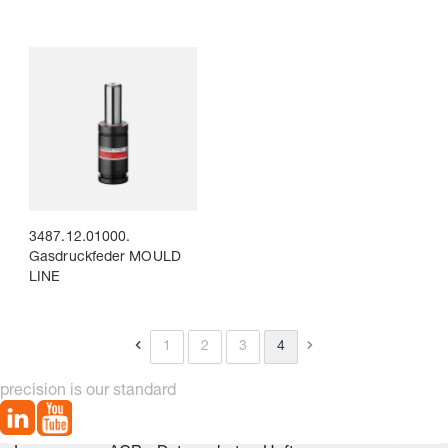
3487.12.01000.
Gasdruckfeder MOULD
LINE
1
2
3
4
precision is our standard