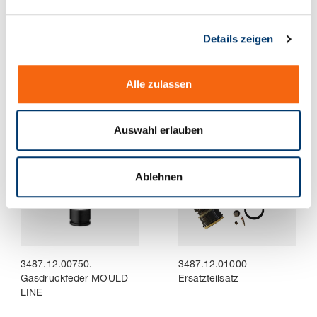
n
g
Details zeigen
s
3487.12.00500.
3487.12.00750
a
Gasdruckfeder MOULD
Ersatzteilsatz
u
LINE
Alle zulassen
s
w
a
Auswahl erlauben
h
l
Ablehnen
3487.12.00750.
3487.12.01000
Gasdruckfeder MOULD
Ersatzteilsatz
LINE