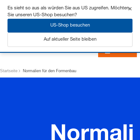
Sichern Sie sich bis zu 7% Rabatt - hier klicken um
Es sieht so aus als würden Sie aus US zugreifen. Möchten
mehr zu erfahren
Sie unseren US-Shop besuchen?
US-Shop besuchen
Auf aktueller Seite bleiben
Anmelden
Startseite
Normalien für den Formenbau
Normali