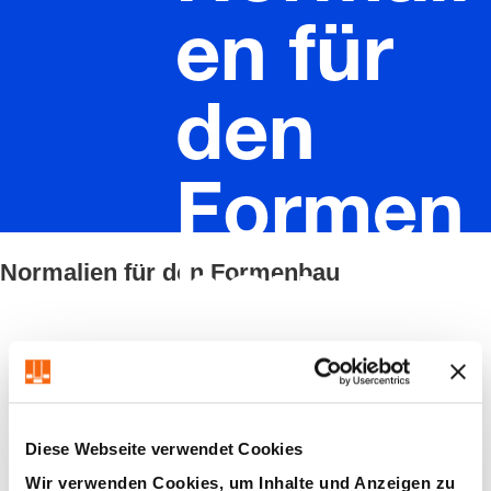
en für
den
Formen
Normalien für den Formenbau
bau
Filter / Sortierung
Diese Webseite verwendet Cookies
37 Artikel gefunden
Wir verwenden Cookies, um Inhalte und Anzeigen zu