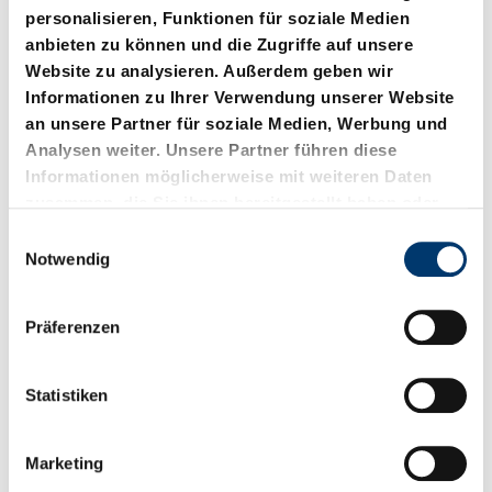
personalisieren, Funktionen für soziale Medien
anbieten zu können und die Zugriffe auf unsere
Website zu analysieren. Außerdem geben wir
Informationen zu Ihrer Verwendung unserer Website
an unsere Partner für soziale Medien, Werbung und
Analysen weiter. Unsere Partner führen diese
Informationen möglicherweise mit weiteren Daten
zusammen, die Sie ihnen bereitgestellt haben oder
3487.12.00300.
3487.12.00500
die sie im Rahmen Ihrer Nutzung der Dienste
E
Gasdruckfeder MOULD
Ersatzteilsatz
gesammelt haben.
Notwendig
i
LINE
n
w
Präferenzen
i
l
l
Statistiken
i
g
Marketing
u