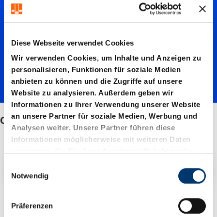
Säuleng
Diese Webseite verwendet Cookies
estelle
Wir verwenden Cookies, um Inhalte und Anzeigen zu
personalisieren, Funktionen für soziale Medien
anbieten zu können und die Zugriffe auf unsere
Website zu analysieren. Außerdem geben wir
Informationen zu Ihrer Verwendung unserer Website
an unsere Partner für soziale Medien, Werbung und
Guss-Säulengestelle
Analysen weiter. Unsere Partner führen diese
Informationen möglicherweise mit weiteren Daten
zusammen, die Sie ihnen bereitgestellt haben oder
die sie im Rahmen Ihrer Nutzung der Dienste
E
Filter / Sortierung
gesammelt haben.
Notwendig
i
n
13 Artikel gefunden
w
Präferenzen
i