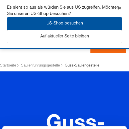
Sichern Sie sich bis zu 7% Rabatt - hier klicken um
Es sieht so aus als würden Sie aus US zugreifen. Möchten
mehr zu erfahren
Sie unseren US-Shop besuchen?
US-Shop besuchen
Auf aktueller Seite bleiben
Anmelden
Startseite
Säulenführungsgestelle
Guss-Säulengestelle
Guss-