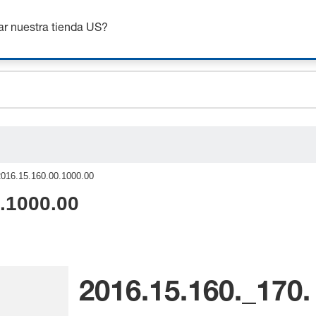
ceholder.sku
nsigue hasta un 7% de descuento - haz clic aquí para saber
m
ceholder.name
ar nuestra tienda US?
ceholder.category
2016.15.160.00.1000.00
.1000.00
2016.15.160._170.