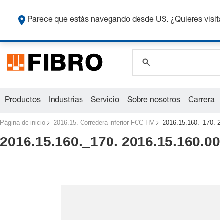
global.search.pla
Co
global.search.pla
Parece que estás navegando desde US. ¿Quieres visit
global.search.pla
Productos
Industrias
Servicio
Sobre nosotros
Carrera
Página de inicio
2016.15. Corredera inferior FCC-HV
2016.15.160._170. 
2016.15.160._170. 2016.15.160.00