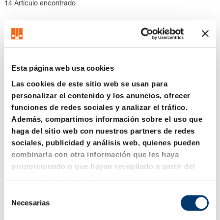
14 Artículo encontrado
reducid
Nueva generación disponible – ver
alternativas de productos
as
Esta página web usa cookies
Las cookies de este sitio web se usan para
personalizar el contenido y los anuncios, ofrecer
funciones de redes sociales y analizar el tráfico.
Además, compartimos información sobre el uso que
2479.004. Tuerca
2479.030. Muelle de gas
haga del sitio web con nuestros partners de redes
hexagonal
(Perno de presión) tipo
Allen, VDI 3004
sociales, publicidad y análisis web, quienes pueden
combinarla con otra información que les haya
proporcionado o que hayan recopilado a partir del
uso que haya hecho de sus servicios.
Nueva generación disponible – ver
Nueva generación disponible – ver
S
alternativas de productos
alternativas de productos
Necesarias
e
l