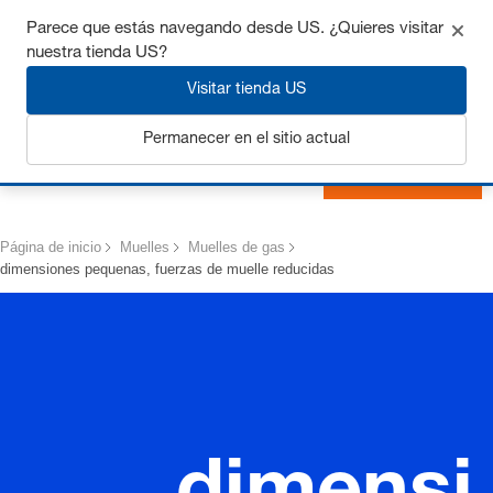
Consigue hasta un 7% de descuento - haz clic aquí para
Parece que estás navegando desde US. ¿Quieres visitar
saber
más
nuestra tienda US?
Visitar tienda US
Permanecer en el sitio actual
Iniciar sesión
Página de inicio
Muelles
Muelles de gas
dimensiones pequenas, fuerzas de muelle reducidas