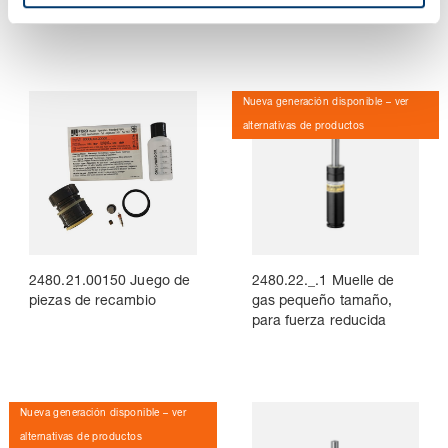
e
norma WDX
fuerza reducida
n
t
o
Nueva generación disponible – ver
alternativas de productos
2480.21.00150 Juego de
2480.22._.1 Muelle de
piezas de recambio
gas pequeño tamaño,
para fuerza reducida
Nueva generación disponible – ver
alternativas de productos