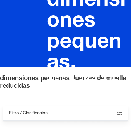
dimensi
ones
pequen
as,
dimensiones pequenas, fuerzas de muelle
fuerzas
reducidas
de
Filtro / Clasificación
muelle